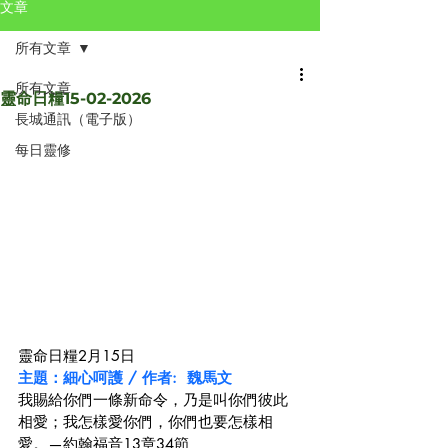
文章
所有文章
所有文章
靈命日糧15-02-2026
長城通訊（電子版）
每日靈修
靈命日糧2月15日
主題：細心呵護 / 作者:  魏馬文
我賜給你們一條新命令，乃是叫你們彼此
相愛；我怎樣愛你們，你們也要怎樣相
愛。—約翰福音13章34節