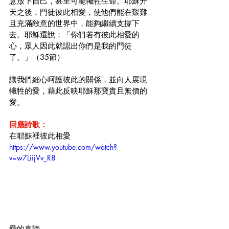
意放下自己，甚至可能犧牲生命。耶穌升
天之後，門徒彼此相愛，使他們能在艱難
且充滿敵意的世界中，能夠繼續支撐下
去。耶穌還說：「你們若有彼此相愛的
心，眾人因此就認出你們是我的門徒
了。」（35節）
讓我們細心呵護彼此的關係，並向人展現
犧牲的愛，藉此反映耶穌那寶貴且無價的
愛。
回應詩歌：
在耶穌裡彼此相愛
https://www.youtube.com/watch?
v=w7LiijVv_R8
愛的真諦