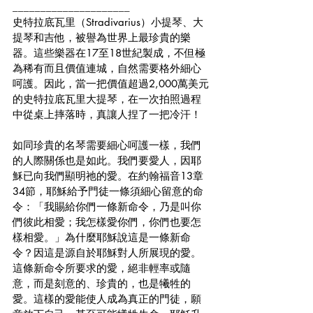
_____________________
史特拉底瓦里（Stradivarius）小提琴、大
提琴和吉他，被譽為世界上最珍貴的樂
器。這些樂器在17至18世紀製成，不但極
為稀有而且價值連城，自然需要格外細心
呵護。因此，當一把價值超過2,000萬美元
的史特拉底瓦里大提琴，在一次拍照過程
中從桌上摔落時，真讓人捏了一把冷汗！
如同珍貴的名琴需要細心呵護一樣，我們
的人際關係也是如此。我們要愛人，因耶
穌已向我們顯明祂的愛。在約翰福音13章
34節，耶穌給予門徒一條須細心留意的命
令：「我賜給你們一條新命令，乃是叫你
們彼此相愛；我怎樣愛你們，你們也要怎
樣相愛。」為什麼耶穌說這是一條新命
令？因這是源自於耶穌對人所展現的愛。
這條新命令所要求的愛，絕非輕率或隨
意，而是刻意的、珍貴的，也是犧牲的
愛。這樣的愛能使人成為真正的門徒，願