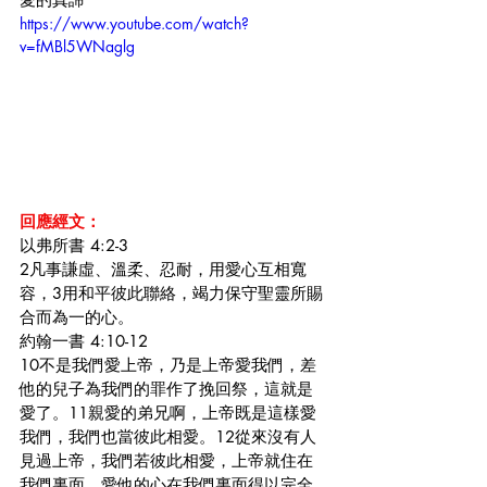
https://www.youtube.com/watch?
v=fMBl5WNaglg
回應經文：
以弗所書 4:2-3
2凡事謙虛、溫柔、忍耐，用愛心互相寬
容，3用和平彼此聯絡，竭力保守聖靈所賜
合而為一的心。
約翰一書 4:10-12
10不是我們愛上帝，乃是上帝愛我們，差
他的兒子為我們的罪作了挽回祭，這就是
愛了。11親愛的弟兄啊，上帝既是這樣愛
我們，我們也當彼此相愛。12從來沒有人
見過上帝，我們若彼此相愛，上帝就住在
我們裏面，愛他的心在我們裏面得以完全