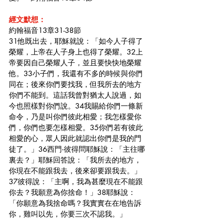
經文默想：
約翰福音13章31-38節
31他既出去，耶穌就說：「如今人子得了
榮耀，上帝在人子身上也得了榮耀。32上
帝要因自己榮耀人子，並且要快快地榮耀
他。33小子們，我還有不多的時候與你們
同在；後來你們要找我，但我所去的地方
你們不能到。這話我曾對猶太人說過，如
今也照樣對你們說。34我賜給你們一條新
命令，乃是叫你們彼此相愛；我怎樣愛你
們，你們也要怎樣相愛。35你們若有彼此
相愛的心，眾人因此就認出你們是我的門
徒了。」36西門‧彼得問耶穌說：「主往哪
裏去？」耶穌回答說：「我所去的地方，
你現在不能跟我去，後來卻要跟我去。」
37彼得說：「主啊，我為甚麼現在不能跟
你去？我願意為你捨命！」38耶穌說：
「你願意為我捨命嗎？我實實在在地告訴
你，雞叫以先，你要三次不認我。」