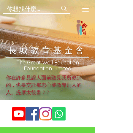
​長城教育基金會
​The Great Wall Education
Foundation Limited
你在許多見證人面前聽見我所教訓
的，也要交託那忠心能教導別人的
人。提摩太後書 2:2