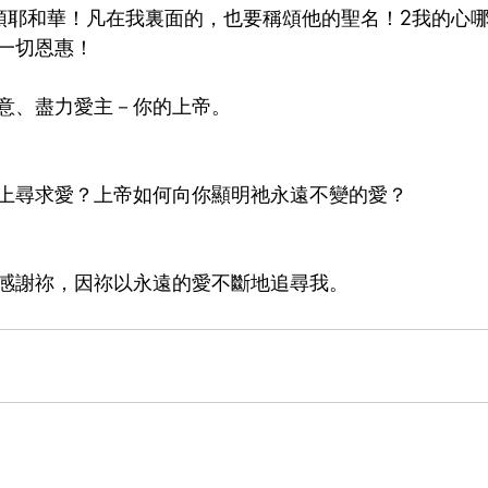
頌耶和華！凡在我裏面的，也要稱頌他的聖名！2我的心
一切恩惠！
意、盡力愛主－你的上帝。
上尋求愛？上帝如何向你顯明祂永遠不變的愛？
感謝祢，因祢以永遠的愛不斷地追尋我。