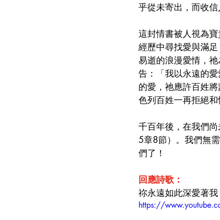
乎從未寄出，而收信
這封情書被人視為寶
經歷中尋找愛與滿足
易逝的浪漫愛情，祂
告：「我以永遠的愛
的愛，祂應許百姓將
色列百姓一再拒絕和
千百年後，在我們尚
5章8節）。我們無
們了！
回應詩歌：
祢永遠如此深愛著我
https://www.youtube.