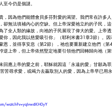
人至今仍是個謎。
貴，因為他們能體會貝多芬對愛的渴望。我們常在許多人
，卻無法填補內心的空缺。但上帝深愛祂立約的子民，這
為了全人類的緣故，向祂的子民展現了偉大的愛。上帝透
愛你，因此我以慈愛吸引你」（耶利米書31章3節）。因
蒙恩，並得享安息（第2節），祂也要重新建立他們（第
悖逆上帝，但上帝依然堅定地要引領他們回轉歸向祂（第
未回應上帝的愛之前，耶穌就因這「永遠的愛」甘願為罪
需苦苦尋求愛，或竭力去贏取別人的愛，因為上帝早已用
com/watch?v=yqIvw4KH0yY