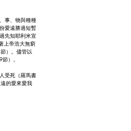
、事、物與種種
份愛遠勝過短暫
過先知耶利米宣
著上帝浩大無窮
4節）。儘管以
9節）。
人受死（羅馬書
永遠的愛來愛我