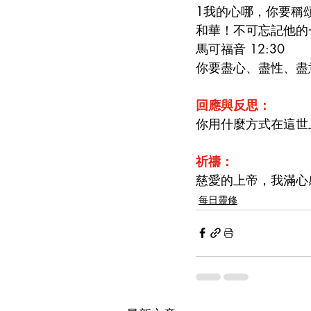
1我的心哪，你要稱
和華！不可忘記他的
馬可福音 12:30
你要盡心、盡性、盡
回應與反思：
你用什麼方式在這世
祈禱：
慈愛的上帝，我滿心
每日靈修