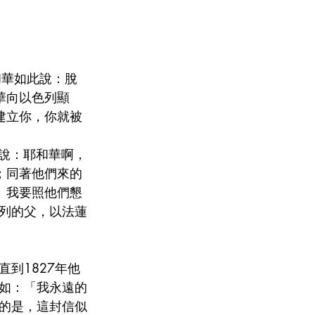
和華如此說：脫
華向以色列顯
建立你，你就被
讚說：耶和華啊，
；同著他們來的
。我要照他們懇
列的父，以法蓮
到1827年他
如：「我永遠的
的是，這封信似