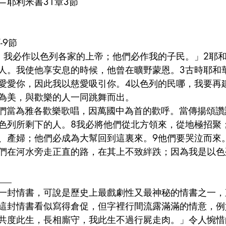
—耶利米書31章3節
-9節
，我必作以色列各家的上帝；他們必作我的子民。」2耶
人。我使他享安息的時候，他曾在曠野蒙恩。3古時耶和
愛愛你，因此我以慈愛吸引你。4以色列的民哪，我要再
為美，與歡樂的人一同跳舞而出。
你們當為雅各歡樂歌唱，因萬國中為首的歡呼。當傳揚頌
色列所剩下的人。8我必將他們從北方領來，從地極招聚
、產婦；他們必成為大幫回到這裏來。9他們要哭泣而來
們在河水旁走正直的路，在其上不致絆跌；因為我是以色
___
一封情書，可說是歷史上最戲劇性又最神秘的情書之一，直
這封情書看似寫得倉促，但字裡行間流露滿滿的情意，例
共度此生，長相廝守，我此生不過行屍走肉。」令人惋惜