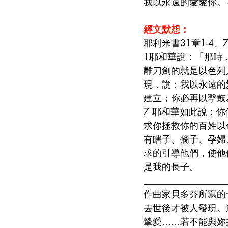
我以永遠的愛愛你。
經文默想：
耶利米書31章1-4、7
1耶和華說：「那時
離刀劍的就是以色列
現，說：我以永遠的
建立；你必再以擊鼓
7 耶和華如此說：
求你拯救你的百姓以
有瞎子、瘸子、孕婦
求的引導他們，使他
是我的長子。
__________________
作曲家貝多芬所寫的
去世後才被人發現。
摯愛……若不能與妳