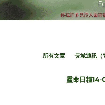
Fo
你在許多見證人面前聽
所有文章
長城通訊（
靈命日糧14-0