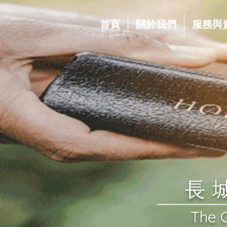
首頁
關於我們
服務與
​
​The 