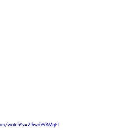
.com/watch?v=2IhwdWRMqFI