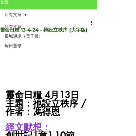
文章
所有文章
所有文章
靈命日糧 13-4-24 - 祂設立秩序 (大字版)
長城通訊（電子版）
每日靈修
靈命日糧 4月13日
主題：祂設立秩序 / 
作者：馮得恩
經文默想：
創世記1章1-10節