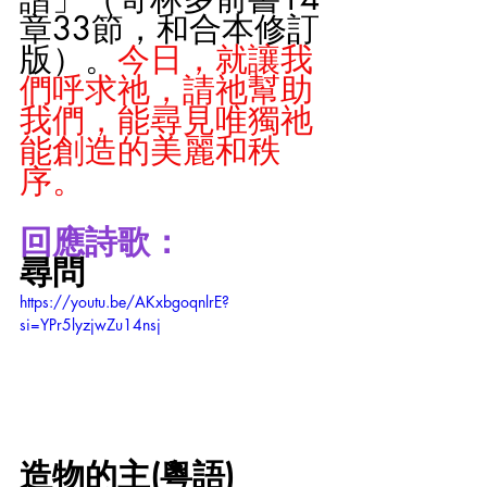
章33節，和合本修訂
版）。
今日，就讓我
們呼求祂，請祂幫助
我們，能尋見唯獨祂
能創造的美麗和秩
序。
回應詩歌：
尋問
https://youtu.be/AKxbgoqnlrE?
si=YPr5lyzjwZu14nsj
造物的主(粵語)