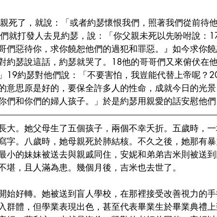
父親死了，就說：「或者約瑟懷恨我們，照著我們從前待
他們就打發人去見約瑟，說：「你父親未死以先吩咐說：1
哥們惡待你，求你饒恕他們的過犯和罪惡。』如今求你饒
對約瑟說這話，約瑟就哭了。18他的哥哥們又來俯伏在
」19約瑟對他們說：「不要害怕，我豈能代替上帝呢？2
的意思原是好的，要保全許多人的性命，成就今日的光景
你們和你們的婦人孩子。」於是約瑟用親愛的話安慰他們
長大。她父母生了五個孩子，兩個不幸夭折。五歲時，一
寫字。八歲時，她母親死於肺結核。不久之後，她那有暴
最小的妹妹被送去與親戚同住，安妮和弟弟吉米則被送到
不堪，且人滿為患。幾個月後，吉米也去世了。
開始好轉。她被送到盲人學校，在那裡接受改善視力的手
入群體，但學業表現出色，甚至代表畢業生於畢業典禮上