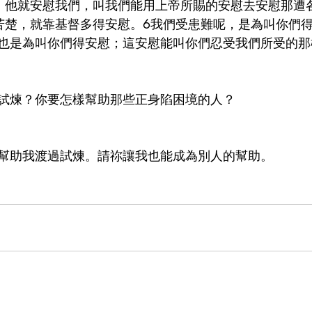
，他就安慰我們，叫我們能用上帝所賜的安慰去安慰那遭
苦楚，就靠基督多得安慰。6我們受患難呢，是為叫你們
也是為叫你們得安慰；這安慰能叫你們忍受我們所受的那
試煉？你要怎樣幫助那些正身陷困境的人？
幫助我渡過試煉。請祢讓我也能成為別人的幫助。