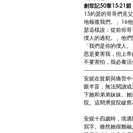
創世記50章15-21節
15約瑟的哥哥們見
地報復我們。」16
瑟這樣說：從前你哥
僕人的過犯。」他們
「我們是你的僕人。
思是要害我，但上帝
不要害怕，我必養活
安妮在貧窮與痛苦中
眼半盲，無法閱讀或
下她和弟弟妹妹。她
院。這間濟貧院破舊
安妮十四歲時，境遇
寫字。雖然她很難融