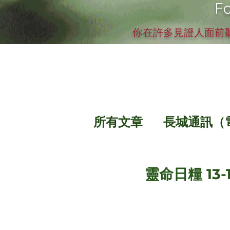
Fo
你在許多見證人面前聽
所有文章
長城通訊（
靈命日糧 13-