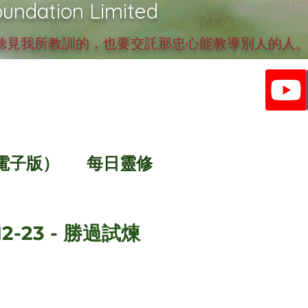
undation Limited
見我所教訓的，也要交託那忠心能教導別人的人。提
電子版）
每日靈修
12-23 - 勝過試煉