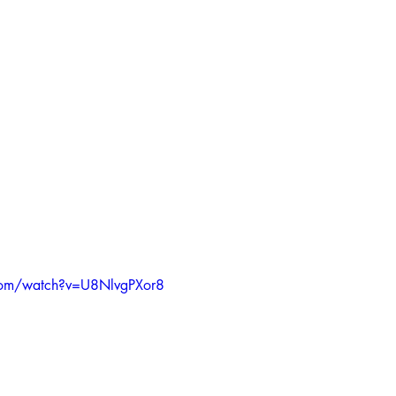
com/watch?v=U8NlvgPXor8