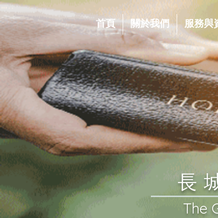
首頁
關於我們
服務與
​
​The 