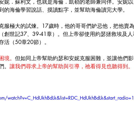
安妮．蘇利文，也就是海倫．凱勒的老師兼同伴。安妮以
到的海倫學習說話、摸讀點字，並幫助海倫讀完大學。
克服極大的試煉。17歲時，他的哥哥們妒忌他，把他賣
（創世記37、39-41章）。但上帝卻使用約瑟拯救埃及
活（50章20節）。
困境。
但如同上帝幫助約瑟和安妮克服困難，並讓他們影
們。
讓我們尋求上帝的幫助與引導，祂看得見也聽得到。
com/watch?v=C_HdUkhBdLk&list=RDC_HdUkhBdLk&start_radio=