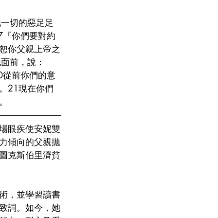
他一切的惡足足
7『你們要對約
恕你父親上帝之
他面前，說：
0從前你們的意
。21現在你們
。
場眼疾使安妮雙
力傾向的父親拋
圖克斯伯里濟貧
術，並學習讀書
致詞。如今，她