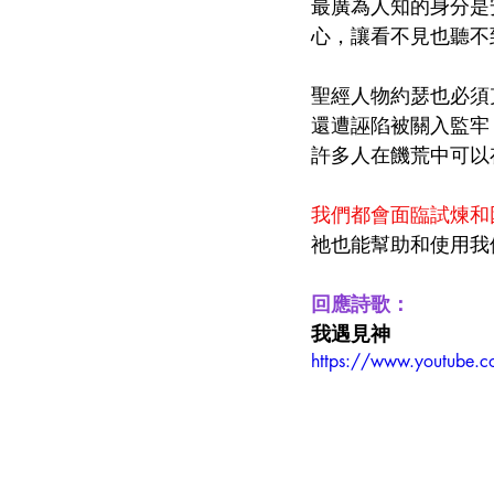
最廣為人知的身分是
心，讓看不見也聽不
聖經人物約瑟也必須
還遭誣陷被關入監牢
許多人在饑荒中可以存
我們都會面臨試煉和
祂也能幫助和使用我
回應詩歌：
我遇見神
https://www.youtube.