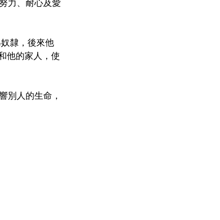
努力、耐心及愛
為奴隸，後來他
人和他的家人，使
響別人的生命，
1