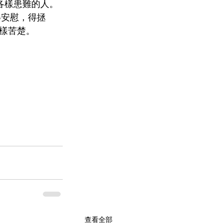
各樣患難的人。
得安慰，得拯
樣苦楚。
查看全部