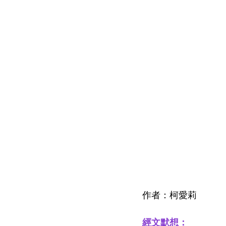
作者：柯愛莉
經文默想：