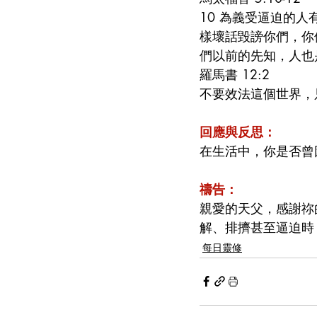
10 為義受逼迫的人
樣壞話毀謗你們，你
們以前的先知，人也
羅馬書 12:2
不要效法這個世界，
回應與反思：
在生活中，你是否曾
禱告：
親愛的天父，感謝祢
解、排擠甚至逼迫時
每日靈修