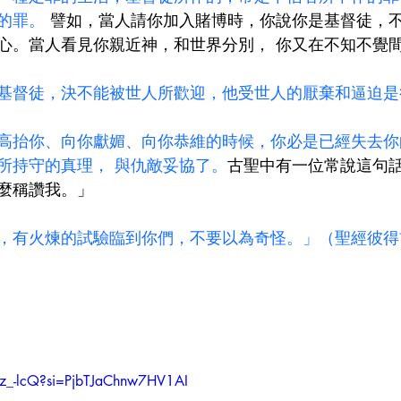
的罪。
 譬如，當人請你加入賭博時，你說你是基督徒，
心。當人看見你親近神，和世界分別， 你又在不知不覺
基督徒，決不能被世人所歡迎，他受世人的厭棄和逼迫是
高抬你、向你獻媚、向你恭維的時候，你必是已經失去你
所持守的真理， 與仇敵妥協了。
古聖中有一位常說這句
麼稱讚我。」
，有火煉的試驗臨到你們，不要以為奇怪。」（聖經彼得前
1z_-lcQ?si=PjbTJaChnw7HV1AI