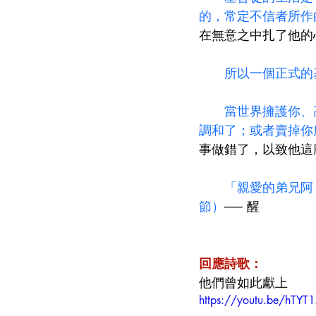
的，常定不信者所作
在無意之中扎了他的
　所以一個正式的
當世界擁護你、
調和了；或者賣掉你
事做錯了，以致他這
　「親愛的弟兄阿
節）
── 醒
回應詩歌：
他們曾如此獻上
https://youtu.be/hTYT