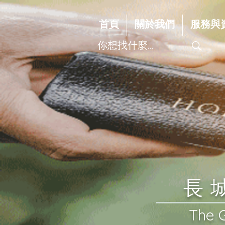
首頁
關於我們
服務與
​
​The 