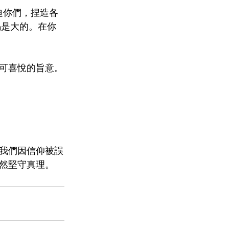
迫你們，捏造各
賜是大的。在你
可喜悅的旨意。
我們因信仰被誤
然堅守真理。