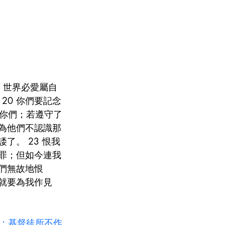
，世界必愛屬自
20 你們要記念
你們；若遵守了
因為他們不認識那
了。 23 恨我
有罪；但如今連我
他們無故地恨
，就要為我作見
；基督徒所不作