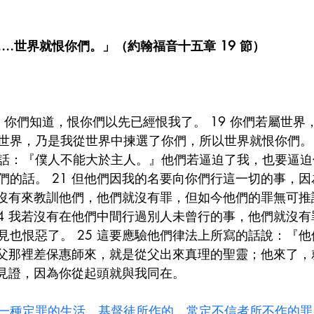
...世界就恨你們。」（約翰福音十五章 19 節）
，你們知道，恨你們以先已經恨我了。 19 你們若屬世界
世界，乃是我從世界中揀選了你們，所以世界就恨你們。 
話：『僕人不能大於主人。』他們若逼迫了我，也要逼迫
們的話。 21 但他們因我的名要向你們行這一切的事，
若沒有來教訓他們，他們就沒有罪，但如今他們的罪無可推諉
24 我若沒有在他們中間行過別人未曾行的事，他們就沒
見也恨惡了。 25 這要應驗他們律法上所寫的話說：『
要從父那裡差保惠師來，就是從父出來真理的聖靈；他來了
作見證，因為你從起頭就與我同在。
一種定罪的生活，基督徒所作的，常定不信者所不作的罪