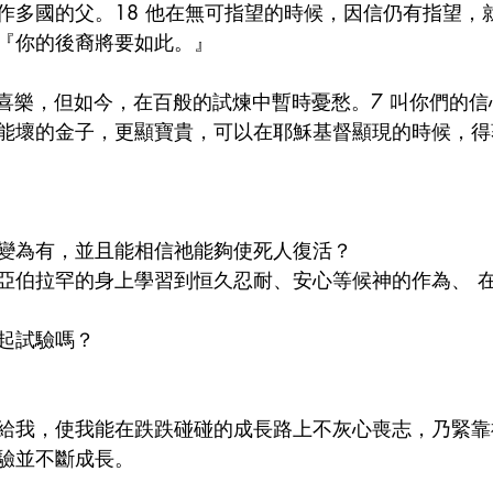
作多國的父。18 他在無可指望的時候，因信仍有指望，
『你的後裔將要如此。』
有喜樂，但如今，在百般的試煉中暫時憂愁。7 叫你們的
能壞的金子，更顯寶貴，可以在耶穌基督顯現的時候，得
變為有，並且能相信祂能夠使死人復活？
亞伯拉罕的身上學習到恒久忍耐、安心等候神的作為、 
起試驗嗎？
給我，使我能在跌跌碰碰的成長路上不灰心喪志，乃緊靠
驗並不斷成長。