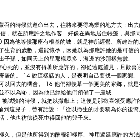
，蒙召的時候就遵命出去，往將來要得為業的地方去；出
因著信，就在所應許之地作客，好像在異地居住帳篷，與那
0 因為他等候那座有根基的城，就是神所經營、所建造的。
了生育的歲數，還能懷孕，因她以為那應許她的是可信的。
出子孫，如同天上的星那樣眾多，海邊的沙那樣無數。
著信心死的，並沒有得著所應許的，卻從遠處望見，且歡喜
居的。 14 說這樣話的人，是表明自己要找一個家鄉。 
可以回去的機會。 16 他們卻羨慕一個更美的家鄉，就
並不以為恥，因為他已經給他們預備了一座城。
信，被試驗的時候，就把以撒獻上；這便是那歡喜領受應許
 論到這兒子，曾有話說：「從以撒生的才要稱為你的後裔。
活，他也彷彿從死中得回他的兒子來。
極久，但是他所得到的酬報卻極厚。神用遷延應許的方法