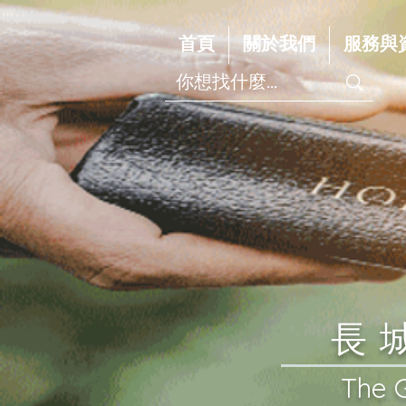
首頁
關於我們
服務與
​
​The 