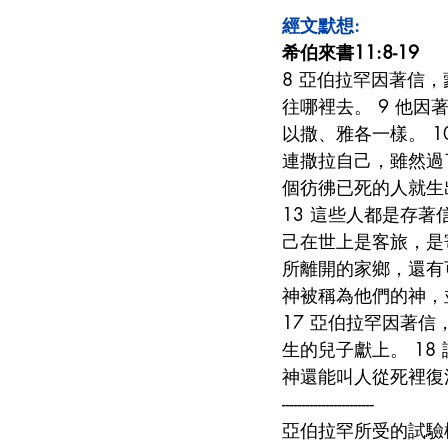
經文默想:
希伯來書11:8-19
8 亞伯拉罕因著信
往哪裡去。 9 他
以撒、雅各一樣。 1
連撒拉自己，雖然過
個彷彿已死的人就生
13 這些人都是存
己在世上是客旅，是寄
所離開的家鄉，還有
神被稱為他們的神，
17 亞伯拉罕因著
生的兒子獻上。 18
神還能叫人從死裡復
-----------------------
亞伯拉罕所受的試驗