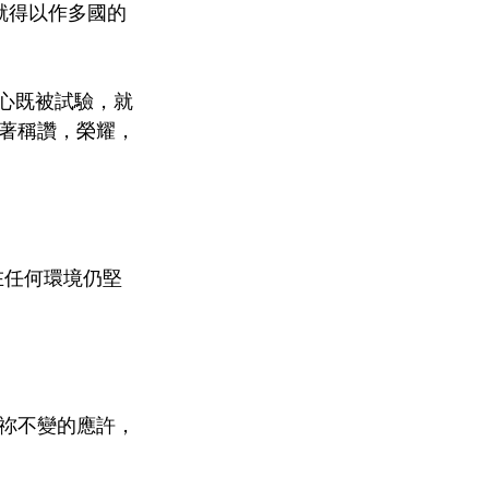
就得以作多國的
信心既被試驗，就
著稱讚，榮耀，
在任何環境仍堅
祢不變的應許，