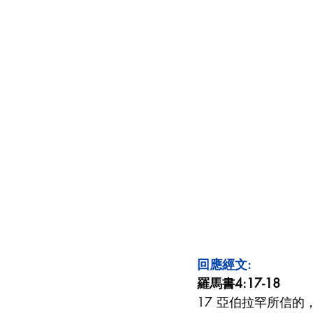
回應經文:
羅馬書4:17-18
17 亞伯拉罕所信