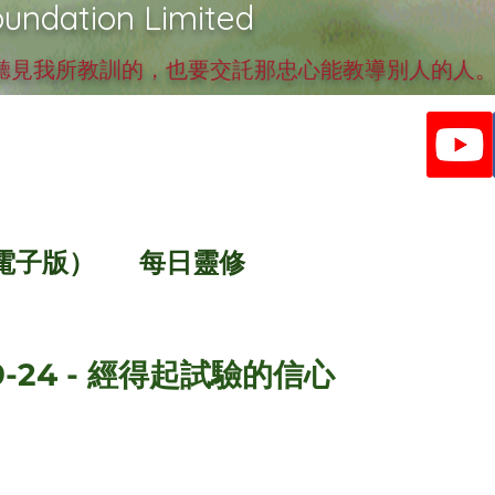
undation Limited
見我所教訓的，也要交託那忠心能教導別人的人。提
電子版）
每日靈修
9-24 - 經得起試驗的信心