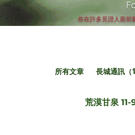
Fo
你在許多見證人面前聽
所有文章
長城通訊（
荒漠甘泉 11-