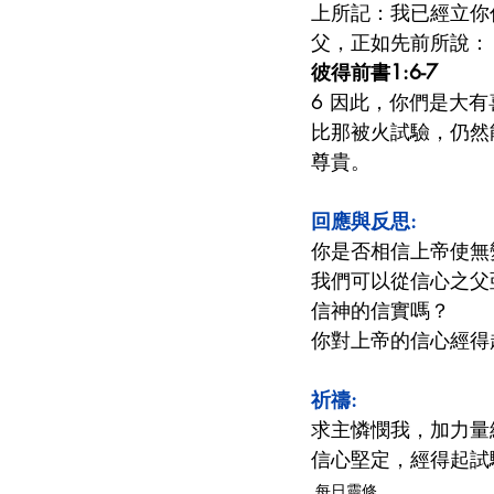
上所記：我已經立你
父，正如先前所說：
彼得前書1:6-7
6 因此，你們是大
比那被火試驗，仍然
尊貴。
回應與反思:
你是否相信上帝使無
我們可以從信心之父
信神的信實嗎？
你對上帝的信心經得
祈禱:
求主憐憫我，加力量
信心堅定，經得起試
每日靈修