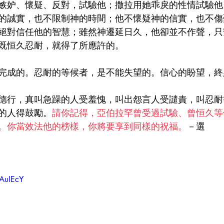
嫉妒、懷疑、反對，試驗他；撒拉用她乖戾的性情試驗他
的誠實，也不限制神的時間；他不懷疑神的信實，也不傷
絕對信任他的智慧；雖然神遷延日久，他卻並不作聲，只
既恒久忍耐，就得了所應許的。
完成的。忍耐的等候者，是不能失望的。信心的盼望，終
德行，真叫急躁的人受羞愧，叫出怨言人受譴責，叫忍耐
的人得鼓勵。
請你記得，亞伯拉罕曾受過試驗、曾恒久等
。你當效法他的榜樣，你將要享到同樣的祝福。
－選
JAuIEcY