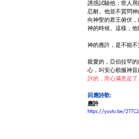
誘惑試驗他；世人用
忍耐。他並不質問神
向神聖的君王俯伏，
神的時候。這樣，他
神的應許，是不能不
親愛的，亞伯拉罕的
心，叫安心順服神旨
許的，而心滿意足了
回應詩歌:
應許 
https://youtu.be/2TTC