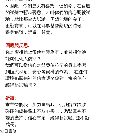
6 因此，你們是大有喜樂，但如今，在百般
的試煉中暫時憂愁。7 叫你們的信心既被試
驗，就比那被火試驗，仍然能壞的金子，
更顯寶貴，可以在耶穌基督顯現的時候，
得著稱讚，榮耀，尊貴。
回應與反思:
你是否相信上帝使無變為有，並且相信祂
能夠使死人復活？
我們可以從信心之父亞伯拉罕的身上學習
到恒久忍耐、安心等候神的作為、 在任何
環境仍堅信神的信實嗎？你對上帝的信心
經得起試驗嗎？
祈禱:
求主憐憫我，加力量給我，使我能在跌跌
碰碰的成長路上不灰心喪志，乃緊靠祢不
變的應許，信心堅定，經得起試驗, 並不斷
成長。
每日靈修