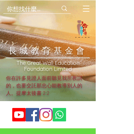
​長城教育基金會
​The Great Wall Education
Foundation Limited
你在許多見證人面前聽見我所教訓
的，也要交託那忠心能教導別人的
人。提摩太後書 2:2