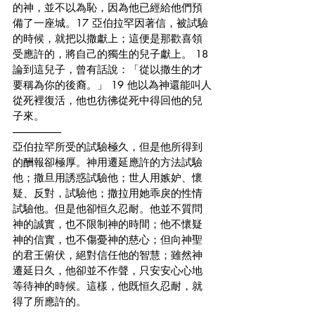
的神，並不以為恥，因為他已經給他們預
備了一座城。17 亞伯拉罕因著信，被試驗
的時候，就把以撒獻上；這便是那歡喜領
受應許的，將自己的獨生的兒子獻上。 18 
論到這兒子，曾有話說：「從以撒生的才
要稱為你的後裔。」 19 他以為神還能叫人
從死裡復活，他也彷彿從死中得回他的兒
子來。
-----------------------
亞伯拉罕所受的試驗極久，但是他所得到
的酬報卻極厚。神用遷延應許的方法試驗
他；撒旦用誘惑試驗他；世人用嫉妒、懷
疑、反對，試驗他；撒拉用她乖戾的性情
試驗他。但是他卻恒久忍耐。他並不質問
神的誠實，也不限制神的時間；他不懷疑
神的信實，也不傷憂神的慈心；但向神聖
的君王俯伏，絕對信任他的智慧；雖然神
遷延日久，他卻並不作聲，只安安心心地
等待神的時候。這樣，他既恒久忍耐，就
得了所應許的。