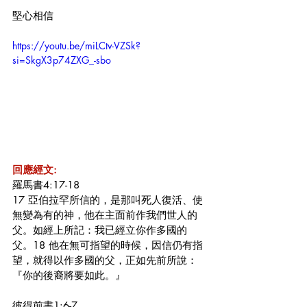
堅心相信
https://youtu.be/miLCtv-VZSk?
si=SkgX3p74ZXG_-sbo
回應經文:
羅馬書4:17-18
17 亞伯拉罕所信的，是那叫死人復活、使
無變為有的神，他在主面前作我們世人的
父。如經上所記：我已經立你作多國的
父。18 他在無可指望的時候，因信仍有指
望，就得以作多國的父，正如先前所說：
『你的後裔將要如此。』
彼得前書1:6-7