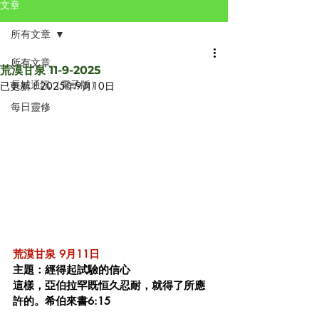
文章
所有文章
所有文章
荒漠甘泉 11-9-2025
長城通訊（電子版）
已更新：
2025年9月10日
每日靈修
荒漠甘泉 9月11日
主題：經得起試驗的信心
這樣，亞伯拉罕既恒久忍耐，就得了所應
許的。希伯來書6:15