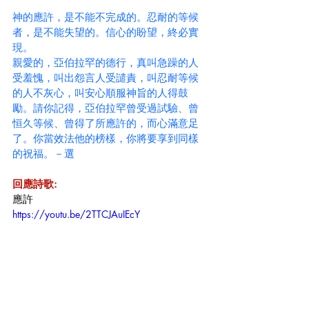
神的應許，是不能不完成的。忍耐的等候
者，是不能失望的。信心的盼望，終必實
現。
親愛的，亞伯拉罕的德行，真叫急躁的人
受羞愧，叫出怨言人受譴責，叫忍耐等候
的人不灰心，叫安心順服神旨的人得鼓
勵。請你記得，亞伯拉罕曾受過試驗、曾
恒久等候、曾得了所應許的，而心滿意足
了。你當效法他的榜樣，你將要享到同樣
的祝福。－選
回應詩歌:
應許 
https://youtu.be/2TTCJAuIEcY