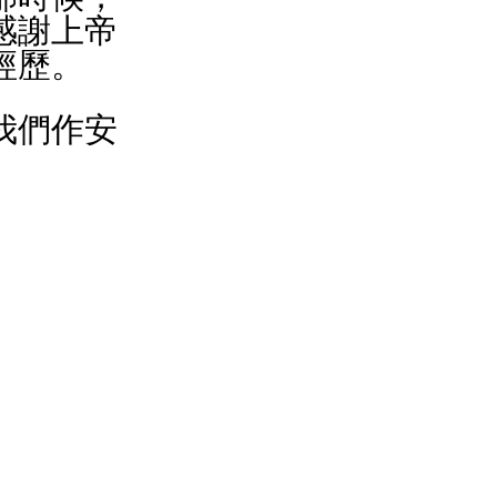
感謝上帝
經歷。
我們作安