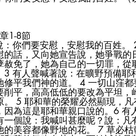
章1-8節
說：你們要安慰，安慰我的百姓。 
慰的話，又向她宣告說，她爭戰的
孽赦免了，她為自己的一切罪，從
。3 有人聲喊著說：在曠野預備耶
地修平我們神的道。 4 一切山窪
要削平，高高低低的要改為平坦，
原。 5 耶和華的榮耀必然顯現，
，因為這是耶和華親口說的。6 有
有一個說：我喊叫甚麼呢？說：凡
他的美容都像野地的花。 7 草必