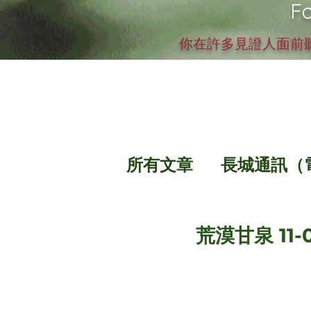
Fo
你在許多見證人面前聽
所有文章
長城通訊（
荒漠甘泉 11-