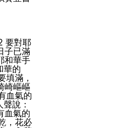
2 要對耶
日子已滿
耶和華手
和華的
都要填滿，
崎崎嶇嶇
凡有血氣的
人聲說：
有血氣的
枯乾，花必