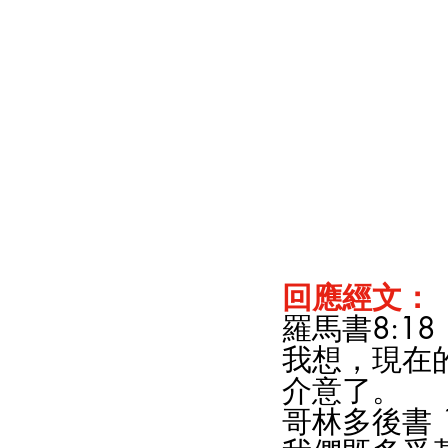
回應經文
：
羅馬書8:18
我想，現在
介意了。
哥林多後書 1: