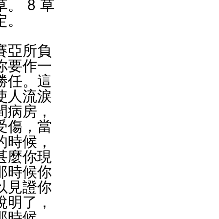
。 8 草
定。
賽亞所負
你要作一
勝任。這
使人流淚
間病房，
受傷，當
的時候，
甚麼你現
那時候你
以見證你
說明了，
那時候，