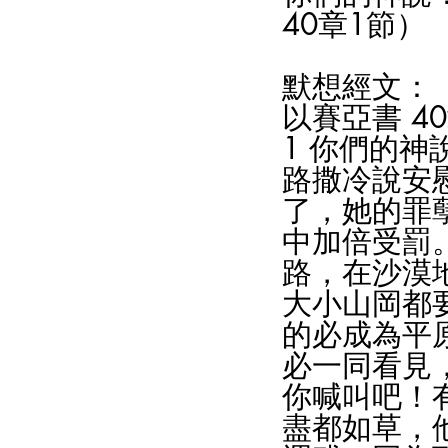
40章1節）
默想經文：
以賽亞書 40
1 你們的神
路撒冷說安
了，她的罪
中加倍受罰
路，在沙漠
大小山岡都
的必成為平
必一同看見
你喊叫吧！
盡都如草，