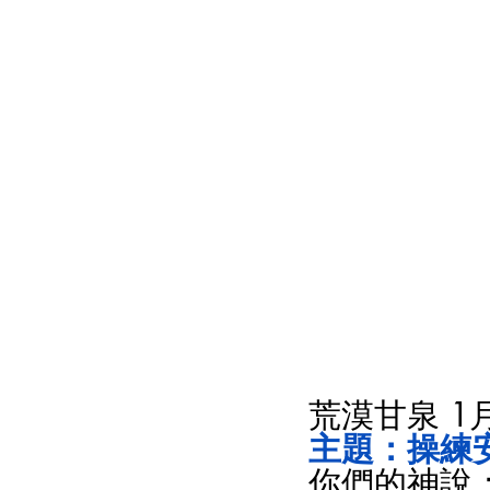
荒漠甘泉 1
主題：操練安
你們的神說