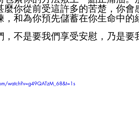
甚麼你從前受這許多的苦楚，你會
練，和為你預先儲蓄在你生命中的
們，不是要我們享受安慰，乃是要
.com/watch?v=g49QATzM_68&t=1s