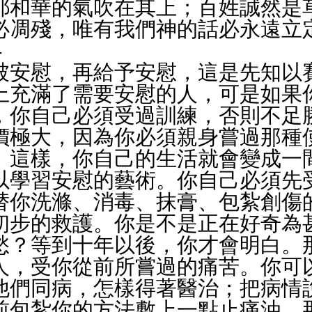
耶和華的氣吹在其上；百姓誠然是草
必凋殘，唯有我們神的話必永遠立
----            
被安慰，再給予安慰，這是先知以
上充滿了需要安慰的人，可是如果
，你自己必須受過訓練，否則不足
價極大，因為你必須親身嘗過那種
。這樣，你自己的生活就會變成一
以學習安慰的藝術。你自己必須先
替你洗滌、消毒、抹膏、包紮創傷
初步的救護。你是不是正在好奇為
愁？等到十年以後，你才會明白。
人，受你從前所嘗過的痛苦。你可
他們同病，怎樣得著醫治；把病情
前包紮你的方法敷上一點止痛油。