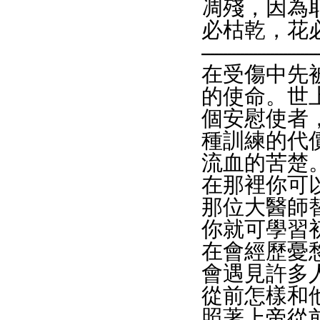
凋殘，因為
必枯乾，花
------------------------
在受傷中先
的使命。世
個安慰使者
種訓練的代
流血的苦楚
在那裡你可
那位大醫師
你就可學習
在會經歷憂
會遇見許多
從前怎樣和
照著上帝從