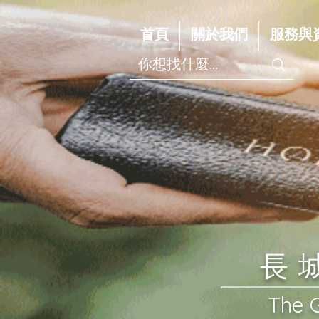
首頁
關於我們
服務與
​
​The 