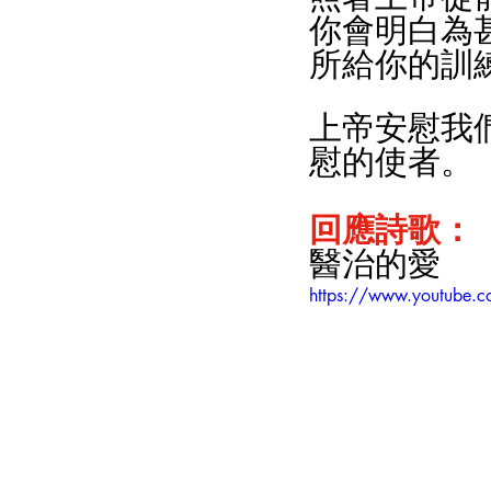
你會明白為
所給你的訓
上帝安慰我
慰的使者。
回應詩歌
：
醫治的愛
https://www.youtube