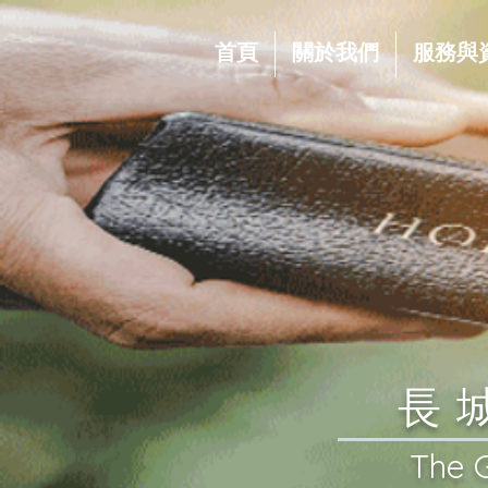
首頁
關於我們
服務與
​
​The 