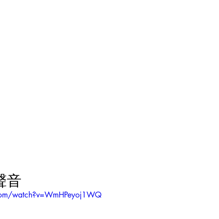
聲音
.com/watch?v=WmHPeyoj1WQ