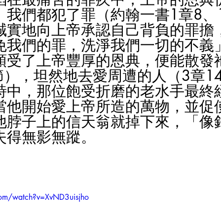
。我們都犯了罪（約翰一書1章8、
誠實地向上帝承認自己背負的罪擔
免我們的罪，洗淨我們一切的不義
領受了上帝豐厚的恩典，便能散發
節），坦然地去愛周遭的人（3章1
詩中，那位飽受折磨的老水手最終
當他開始愛上帝所造的萬物，並促
他脖子上的信天翁就掉下來，「像
失得無影無蹤。
com/watch?v=XvND3uisjho