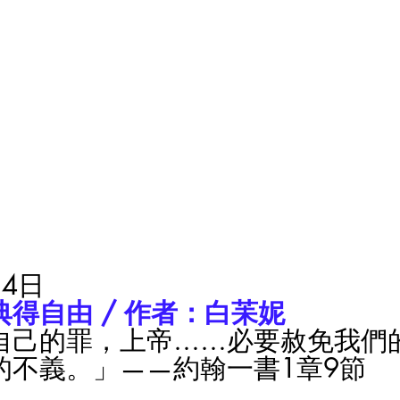
4日
得自由 / 作者：白苿妮
自己的罪，上帝……必要赦免我們
的不義。」——約翰一書1章9節