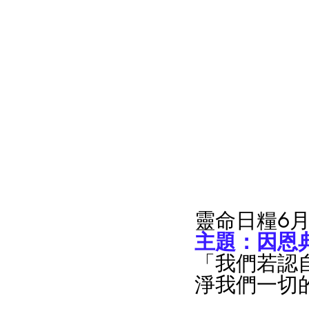
靈命日糧6月
主題：因恩典
「我們若認
淨我們一切