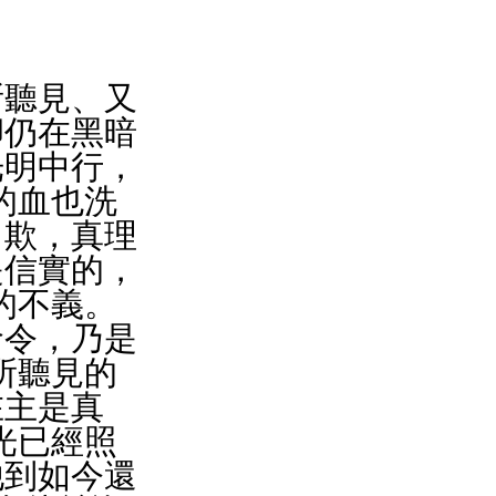
所聽見、又
卻仍在黑暗
光明中行，
的血也洗
自欺，真理
是信實的，
的不義。
命令，乃是
所聽見的
在主是真
光已經照
他到如今還