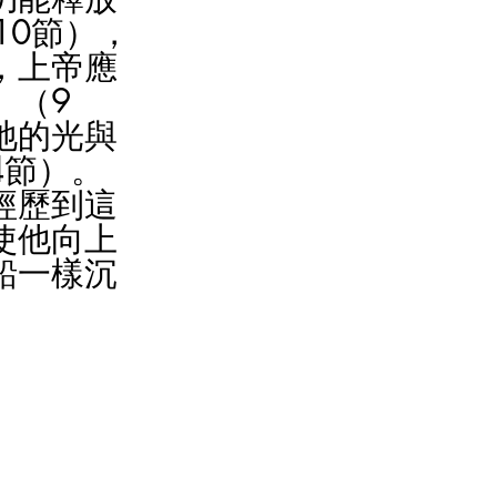
10節），
，上帝應
」（9
祂的光與
4節）。
經歷到這
使他向上
鉛一樣沉