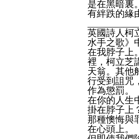
是在黑暗裏
有絆跌的緣
___________
英國詩人柯立芝
水手之歌》
在我脖子上
裡，柯立芝
天翁。其他
行受到詛咒
作為懲罰。
在你的人生
掛在脖子上
那種懊悔與
在心頭上。
但即使我們