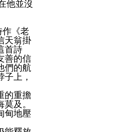
在他並沒
的詩作《老
信天翁掛
這首詩
友善的信
他們的航
脖子上，
重的重擔
悔莫及。
甸甸地壓
仍能釋放