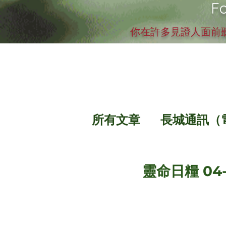
Fo
你在許多見證人面前聽
所有文章
長城通訊（
靈命日糧 04-