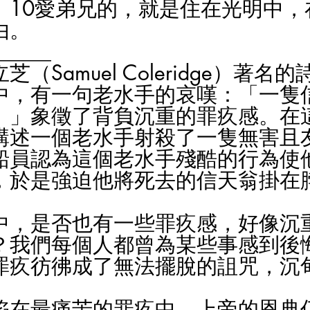
。10愛弟兄的，就是住在光明中，
由。
_____
（Samuel Coleridge）著名
中，有一句老水手的哀嘆：「一隻
。」象徵了背負沉重的罪疚感。在
講述一個老水手射殺了一隻無害且
船員認為這個老水手殘酷的行為使
，於是強迫他將死去的信天翁掛在
中，是否也有一些罪疚感，好像沉
？我們每個人都曾為某些事感到後
罪疚彷彿成了無法擺脫的詛咒，沉
陷在最痛苦的罪疚中，上帝的恩典