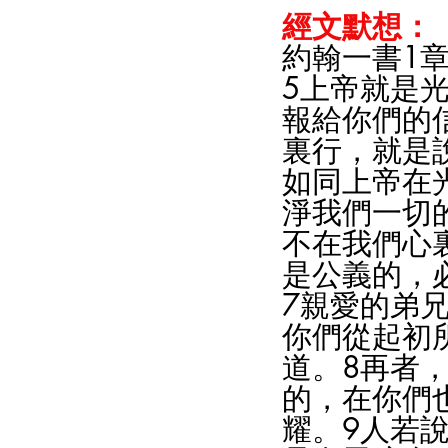
經文默想：
約翰一書1章5
5上帝就是
報給你們的
裏行，就是
如同上帝在
淨我們一切
不在我們心
是公義的，
7親愛的弟
你們從起初
道。8再者
的，在你們
耀。9人若