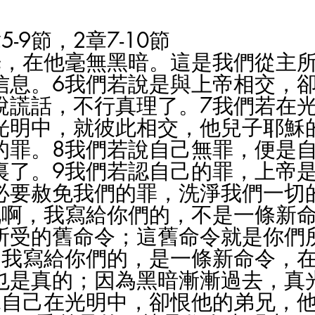
-9節，2章7-10節
光，在他毫無黑暗。這是我們從主
信息。6我們若說是與上帝相交，
說謊話，不行真理了。7我們若在
光明中，就彼此相交，他兒子耶穌
的罪。8我們若說自己無罪，便是
裏了。9我們若認自己的罪，上帝
必要赦免我們的罪，洗淨我們一切
兄啊，我寫給你們的，不是一條新
所受的舊命令；這舊命令就是你們
，我寫給你們的，是一條新命令，
也是真的；因為黑暗漸漸過去，真
說自己在光明中，卻恨他的弟兄，