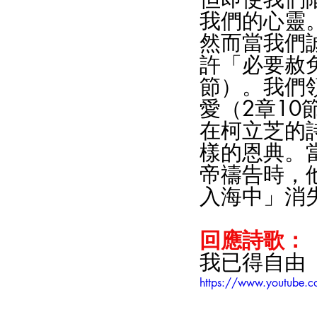
我們的心靈
然而當我們
許「必要赦
節）。我們
愛（2章10
在柯立芝的
樣的恩典。
帝禱告時，
入海中」消
回應詩歌：
我已得自由
https://www.youtube.