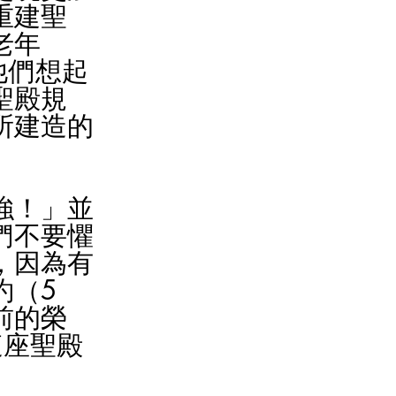
重建聖
老年
他們想起
聖殿規
所建造的
強！」並
們不要懼
，因為有
約（5
前的榮
這座聖殿