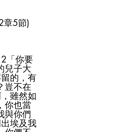
章5節)
2「你要
的兒子大
存留的，有
？豈不在
啊，雖然如
，你也當
我與你們
們出埃及我