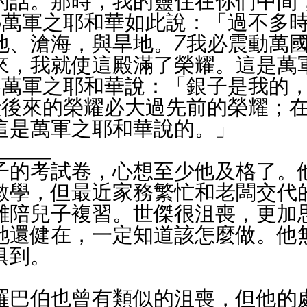
的話。那時，我的靈住在你們中間
6萬軍之耶和華如此說：「過不多
地、滄海，與旱地。7我必震動萬
來，我就使這殿滿了榮耀。這是萬
8萬軍之耶和華說：「銀子是我的
殿後來的榮耀必大過先前的榮耀；
這是萬軍之耶和華說的。」
_____
子的考試卷，心想至少他及格了。
數學，但最近家務繁忙和老闆交代
難陪兒子複習。世傑很沮喪，更加
她還健在，一定知道該怎麼做。他
俱到。
羅巴伯也曾有類似的沮喪，但他的