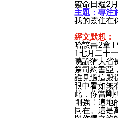
靈命日糧2月
主題：專注於
我的靈住在你
經文默想：
哈該書2章1-
1七月二十
曉諭猶大省
祭司約書亞
誰見過這殿
眼中看如無
此，你當剛
剛強！這地
同在。這是