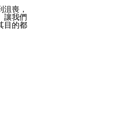
到沮喪，
。讓我們
其目的都