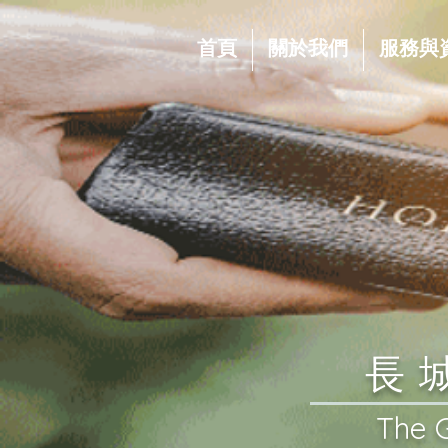
首頁
關於我們
服務與
​
​The 