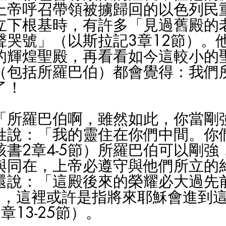
上帝呼召帶領被擄歸回的以色列民
立下根基時，有許多「見過舊殿的
聲哭號」（以斯拉記3章12節）。
的輝煌聖殿，再看看如今這較小的
（包括所羅巴伯）都會覺得：我們
了！
「所羅巴伯啊，雖然如此，你當剛
姓說：「我的靈住在你們中間。你
該書2章4-5節）所羅巴伯可以剛強
與同在，上帝必遵守與他們所立的
還說：「這殿後來的榮耀必大過先
），這裡或許是指將來耶穌會進到
章13-25節）。