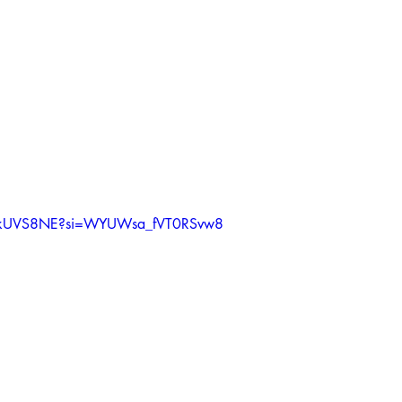
GZkUVS8NE?si=WYUWsa_fVT0RSvw8