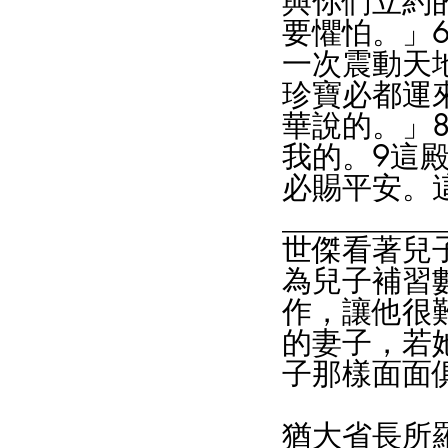
與你們立約
要懼怕。」
一次震動天
珍寶必都運
華說的。」
我的。9這
必賜平安。
___________
世傑看著兒
為兒子補習
作，讓他很
的妻子，若
子那樣面面
猶大省長所