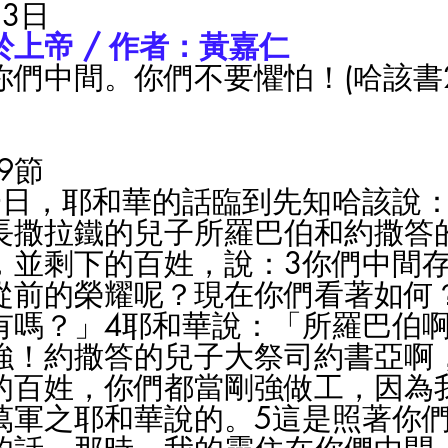
3日
上帝 / 作者：黃嘉仁
們中間。你們不要懼怕！(哈該書2
9節
一日，耶和華的話臨到先知哈該說：
長撒拉鐵的兒子所羅巴伯和約撒答
，並剩下的百姓，說：3你們中間
從前的榮耀呢？現在你們看著如何
有嗎？」4耶和華說：「所羅巴伯
強！約撒答的兒子大祭司約書亞啊
的百姓，你們都當剛強做工，因為
萬軍之耶和華說的。5這是照著你