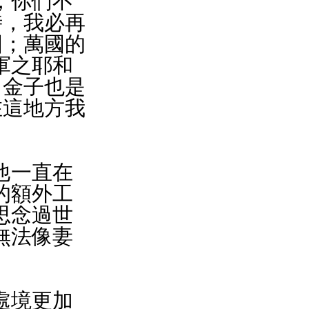
，你們不
時，我必再
國；萬國的
軍之耶和
，金子也是
在這地方我
他一直在
的額外工
思念過世
無法像妻
處境更加