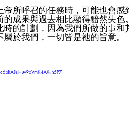
上帝所呼召的任務時，可能也會感
前的成果與過去相比顯得黯然失色
此時的計劃，因為我們所做的事和
不屬於我們，一切皆是祂的旨意。
KXc6pItA?si=uv9aVmK4AX-Jh5P7