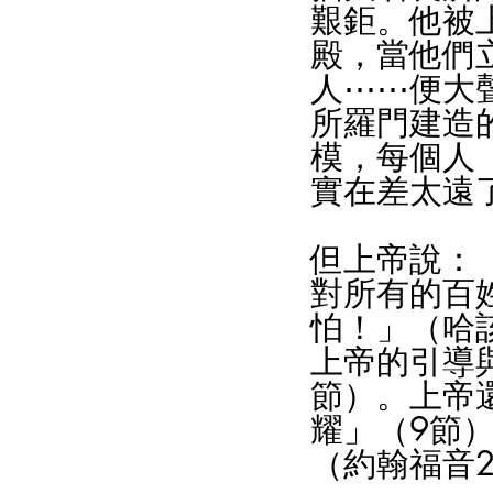
艱鉅。他被
殿，當他們
人⋯⋯便大
所羅門建造
模，每個人
實在差太遠
但上帝說：
對所有的百
怕！」（哈
上帝的引導
節）。上帝
耀」（9節
（約翰福音2