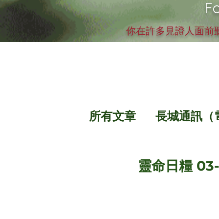
Fo
你在許多見證人面前聽
所有文章
長城通訊（
靈命日糧 03-