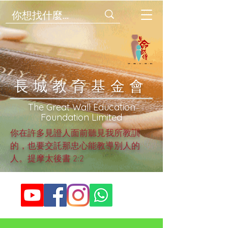
​長城教育基金會
​The Great Wall Education
Foundation Limited
你在許多見證人面前聽見我所教訓
的，也要交託那忠心能教導別人的
人。提摩太後書 2:2