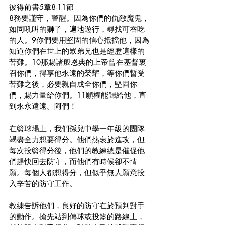
彼得前書5章8-11節
8務要謹守，警醒。因為你們的仇敵魔鬼，
如同吼叫的獅子，遍地遊行，尋找可吞吃
的人。9你們要用堅固的信心抵擋他，因為
知道你們在世上的眾弟兄也是經歷這樣的
苦難。10那賜諸般恩典的上帝曾在基督裏
召你們，得享他永遠的榮耀，等你們暫受
苦難之後，必要親自成全你們，堅固你
們，賜力量給你們。11願權能歸給他，直
到永永遠遠。阿們！
________________
在籃球場上，我們孫兒中學一年級的團隊
竭盡全力想要得分。他們熱衷於進攻，但
每次投籃得分後，他們的教練總是催促他
們趕快回去防守，而他們有時候卻不情
願。每個人都想得分，但似乎無人願意投
入辛苦的防守工作。
教練告訴他們，良好的防守在於預判對手
的動作。搶先站到傳球或投籃的路線上，