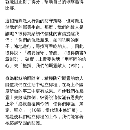
就能阻止對手得分，幫助自己的球隊贏得
比賽。
這招預判敵人行動的防守策略，也可應用
於我們的屬靈生命。那麼，我們的敵人是
誰呢？彼得寫給初代信徒的書信提醒我
們：「你們的仇敵魔鬼，如同吼叫的獅
子，遍地遊行，尋找可吞吃的人。」因此
彼得說：「務要謹守，警醒」（彼得前書5
章8節）。確實，上帝要你我「用堅固的信
心」去「抵擋」我們的屬靈敵人（9節）。
身為耶穌的跟隨者，積極防守屬靈的敵人
能使我們在生活中站立得穩，在為上帝國
度所做的事工中更有成果。即使我們在屬
靈上失敗或跌倒，彼得說這位滿有恩典的
上帝「必親自復興你們，使你們剛強、篤
定、堅立」（10節，當代譯本修訂版）。
祂是使我們站立得穩的上帝，我們能靠著
祂築起堅固的防護。