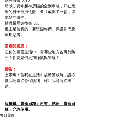
以弗所書 6:13
所以，要拿起神所賜的全副軍裝，好在磨
難的日子抵擋仇敵，並且成就了一切，還
能站立得住。
帖撒羅尼迦後書 3:3
但主是信實的，要堅固你們，保護你們脫
離那惡者。
回應與反思：
在你的屬靈生活中，有哪些地方曾疏於防
守？你要如何更加謹慎與警醒？
禱告：
上帝啊！當我在生活中放鬆警戒時，請祢
讓我記得祢會保護我，好叫我能向祢求
助。
版權屬「靈命日糧」所有，感謝「靈命日
糧」允許使用。
每日靈修