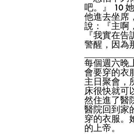
吧。』 
10 
他進去坐席
說：『主啊
『我實在告
警醒，因為
___________
每個週六晚
會要穿的衣
主日聚會，
床很快就可
然住進了醫
醫院回到家
穿的衣服。
的上帝。