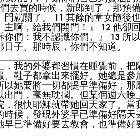
她們去買的時候，新郎到了，那預
，門就關了。 
其餘的童女隨後
11 
，主啊，給我們開門！』 
他卻
12 
訴你們：我不認識你們。』 
所
13 
那日子、那時辰，你們不知道。
___________
上，我的外婆都習慣在睡覺前，把
服、鞋子都拿出來擺好。她總是參
所以她要將一切都提早準備好，那
以出門，毫無耽擱。但某個週六晚
院，很快耶穌就帶她回天家了。當
的時候，發現外婆早已準備好隔天
她早已準備好要去教會，也準備好