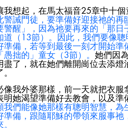
讓我想起，在馬太福音25章中十個
此警誡門徒，要準備好迎接祂的再
要警醒」，因為祂要再來的「那日
知道（13節）。因此，我們要像聰
好準備，若等到最後一刻才開始準
「愚拙的」童女（3節）。
她們因
用盡了，就在她們離開崗位去添燈
了。
必像我外婆那樣，前一天就把衣服
表明她渴望準備好去教會，以及準
願我們能像她那樣有聰明智慧，為
好準備，跟隨耶穌的帶領來服事祂
來。