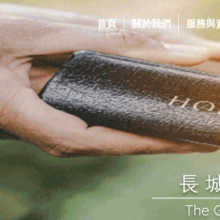
首頁
關於我們
服務與
​
​The 