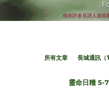
Fo
你在許多見證人面前聽
所有文章
長城通訊（
靈命日糧 5-7