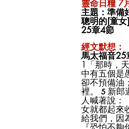
靈命日糧 7月
主題：準備好
聰明的[童
25章4節
經文默想：
馬太福音25章
1「那時，
中有五個是
卻不預備油；
裡。 
新郎
5 
人喊著說：
女就都起來
給我們，因
『恐怕不夠