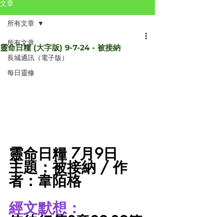
文章
所有文章
所有文章
靈命日糧 (大字版) 9-7-24 - 被接納
長城通訊（電子版）
每日靈修
靈命日糧 7月9日 
主題：被接納 / 作
者：韋陌格
經文默想：