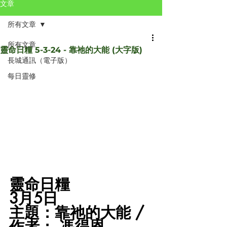
文章
所有文章
所有文章
靈命日糧 5-3-24 - 靠祂的大能 (大字版)
長城通訊（電子版）
每日靈修
靈命日糧 
3月5日 
主題：靠祂的大能 / 
作者： 馮得恩