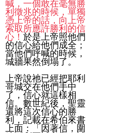
喊，一個敢在毫無勝
利徵兆的時候，單獨
憑上帝的話，向上帝
索取所應許勝利的信
心！
於是上帝照他們
的信心給他們成全；
當他們呼喊的時候，
城牆果然倒塌了。
上帝說祂已經把耶利
哥城交在他們手中
了，信心就這樣相
信。數世紀後，聖靈
還將這次信心的勝
利，記載在希伯來書
上面：「因著信，圍