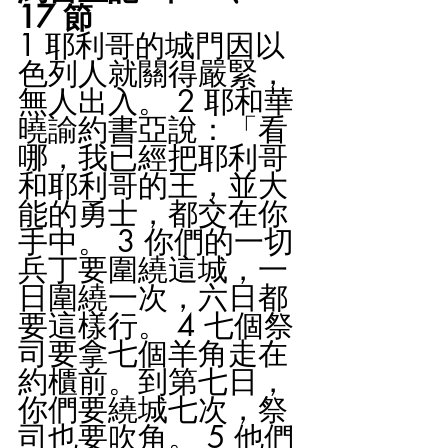
17 節
1 耶利哥的城門因以
色列人就關得嚴緊，
無人出入。 2 耶和華
曉諭約書亞說：「看
哪，我已經把耶利哥
和耶利哥的王，並大
能的勇士，都交在你
手中。 3 你們的一切
兵丁要圍繞這城，一
日圍繞一次，六日都
要這樣行。 4 七個祭
司要拿七個羊角走在
約櫃前。到第七日，
你們要繞城七次，祭
司也要吹角。 5 他們