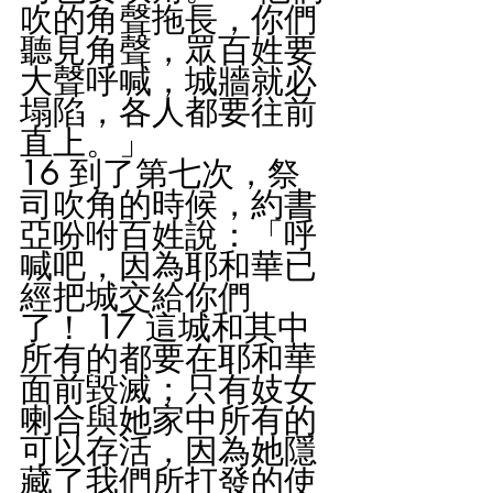
吹的角聲拖長，你們
聽見角聲，眾百姓要
大聲呼喊，城牆就必
塌陷，各人都要往前
直上。」 
16 到了第七次，祭
司吹角的時候，約書
亞吩咐百姓說：「呼
喊吧，因為耶和華已
經把城交給你們
了！ 17 這城和其中
所有的都要在耶和華
面前毀滅；只有妓女
喇合與她家中所有的
可以存活，因為她隱
藏了我們所打發的使