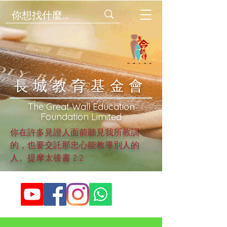
​長城教育基金會
​The Great Wall Education
Foundation Limited
你在許多見證人面前聽見我所教訓
的，也要交託那忠心能教導別人的
人。提摩太後書 2:2