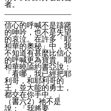
者。
__________________
_____
信心的呼喊不是躊躇
的呻吟，也不是失望
的哀泣。在許多「耶
和華的奧秘」中，我
不知道有甚麼比信心
的呼喊更為寶貴。耶
和華曉諭約書亞說：
「看哪，我已經把耶
利哥，和耶利哥的
王，並大能的勇士，
都交在你手中。」
（書六2）祂不是
說：「我將要