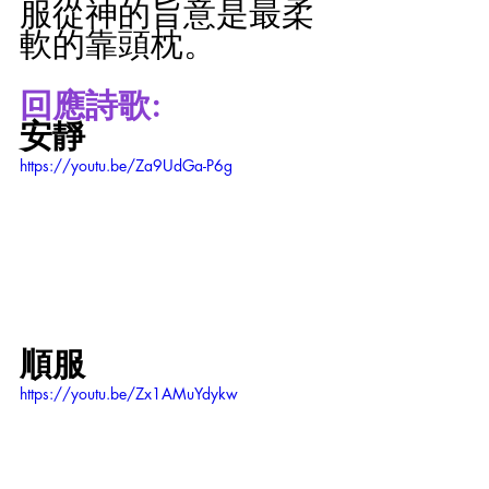
服從神的旨意是最柔
軟的靠頭枕。
回應詩歌:
安靜
https://youtu.be/Za9UdGa-P6g
順服
https://youtu.be/Zx1AMuYdykw