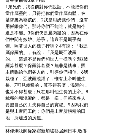
哥林多前書3章1-9節
1弟兄們，我從前對你們說話，不能把你們
當作屬靈的，只得把你們當作屬肉體，在
基督裏為嬰孩的。2我是用奶餵你們，沒有
用飯餵你們。那時你們不能吃，就是如今
還是不能。3你們仍是屬肉體的，因為在你
們中間有嫉妒、紛爭，這豈不是屬乎肉
體、照著世人的樣子行嗎？4有說：「我是
屬保羅的」；有說：「我是屬亞波羅
的。」這豈不是你們和世人一樣嗎？5亞波
羅算甚麼？保羅算甚麼？無非是執事，照
主所賜給他們各人的，引導你們相信。6我
栽種了，亞波羅澆灌了，惟有上帝叫他生
長。7可見栽種的，算不得甚麼，澆灌的，
也算不得甚麼；只在那叫他生長的上帝。8
栽種的和澆灌的，都是一樣，但將來各人
要照自己的工夫得自己的賞賜。9因為我們
是與上帝同工的；你們是上帝所耕種的田
地，所建造的房屋。
________________
林偉燦牧師從家鄉新加坡移居到日本,牧養