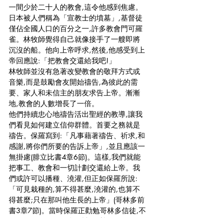
一間少於二十人的教會,這令他感到焦慮。
日本被人們稱為「宣教士的墳墓」,基督徒
僅佔全國人口的百分之一,許多教會門可羅
雀。林牧師覺得自己就像接手了一艘即將
沉沒的船。他向上帝呼求,然後,他感受到上
帝回應說:「把教會交還給我吧!」
林牧師並沒有急著改變教會的敬拜方式或
音樂,而是鼓勵會友開始禱告,為彼此的需
要、家人和未信主的朋友求告上帝。漸漸
地,教會的人數增長了一倍。
他們持續忠心地禱告活出聖經的教導,讓我
們看見如何建立信仰群體。首要之務就是
禱告。保羅寫到:「凡事藉著禱告、祈求,和
感謝,將你們所要的告訴上帝」,並且應該一
無掛慮(腓立比書4章6節)。這樣,我們就能
把事工、教會和一切計劃交還給上帝。我
們或許可以播種、澆灌,但正如保羅所說:
「可見栽種的,算不得甚麼,澆灌的,也算不
得甚麼;只在那叫他生長的上帝」(哥林多前
書3章7節)。當時保羅正勸勉哥林多信徒,不