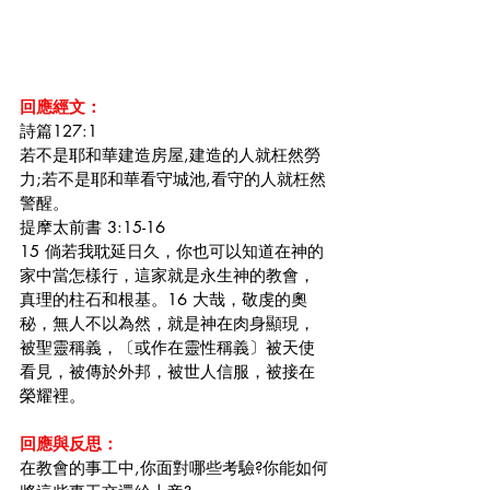
回應經文：
詩篇127:1
若不是耶和華建造房屋,建造的人就枉然勞
力;若不是耶和華看守城池,看守的人就枉然
警醒。
提摩太前書 3:15-16
15 倘若我耽延日久，你也可以知道在神的
家中當怎樣行，這家就是永生神的教會，
真理的柱石和根基。16 大哉，敬虔的奧
秘，無人不以為然，就是神在肉身顯現，
被聖靈稱義，〔或作在靈性稱義〕被天使
看見，被傳於外邦，被世人信服，被接在
榮耀裡。
回應與反思：
在教會的事工中,你面對哪些考驗?你能如何