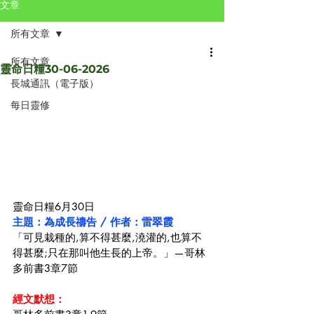
文章
所有文章
所有文章
靈命日糧30-06-2026
長城通訊（電子版）
每日靈修
靈命日糧6月30日
主題：為成長禱告 / 作者：雷翠霞
「可見栽種的,算不得甚麼,澆灌的,也算不
得甚麼;只在那叫他生長的上帝。」—哥林
多前書3章7節
經文默想：