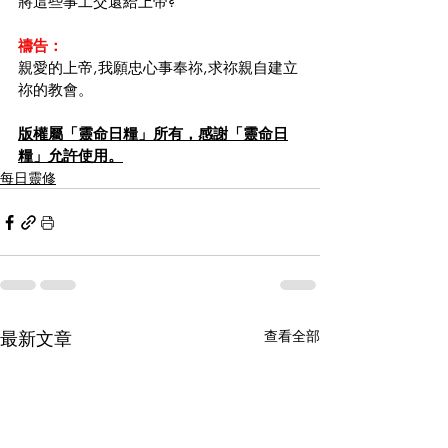
將這些事工交還給上帝?
禱告：
親愛的上帝,我願忠心事奉祢,求祢親自建立
祢的教會。
版權屬「靈命日糧」所有，感謝「靈命日
糧」允許使用。
每日靈修
最新文章
查看全部