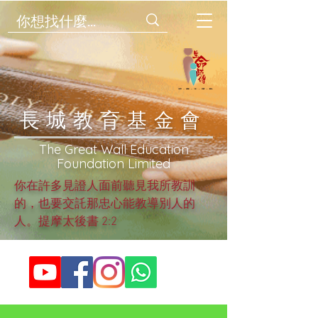
​長城教育基金會
​The Great Wall Education
Foundation Limited
你在許多見證人面前聽見我所教訓
的，也要交託那忠心能教導別人的
人。提摩太後書 2:2