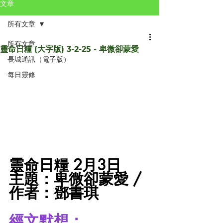
文章
所有文章
所有文章
靈命日糧 (大字版) 3-2-25 - 卑微卻蒙愛
長城通訊（電子版）
每日靈修
靈命日糧 2月3日
主題：卑微卻蒙愛 / 
作者：鄧書琪
經文默想：