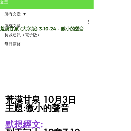
文章
所有文章
所有文章
荒漠甘泉 (大字版) 3-10-24 - 微小的聲音
長城通訊（電子版）
每日靈修
荒漠甘泉 10月3日
主題:微小的聲音
默想經文: