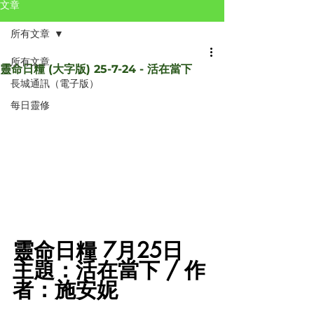
文章
所有文章
所有文章
靈命日糧 (大字版) 25-7-24 - 活在當下
長城通訊（電子版）
每日靈修
靈命日糧 7月25日 
主題：活在當下 / 作
者：施安妮