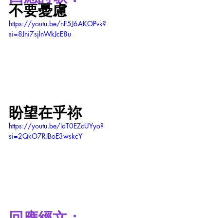
不要憂慮
https://youtu.be/nF5J6AKOPvk?
si=8Jni7sjlnWkJcE8u
盼望在乎祢
https://youtu.be/ldT0EZcUYyo?
si=2QkO7RJBoE3wskcY
回應經文：