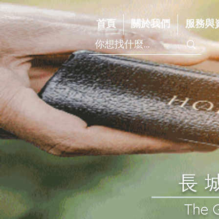
首頁
關於我們
服務與
​
​The 