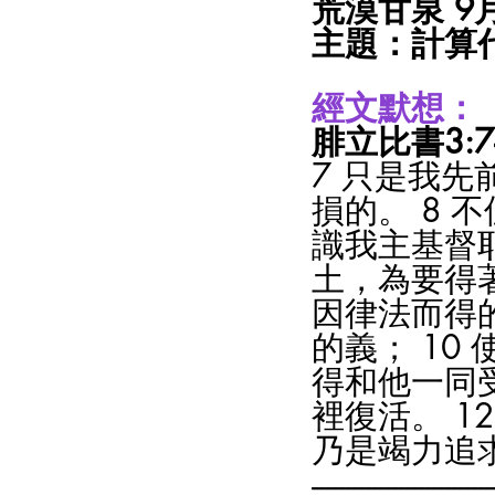
荒漠甘泉 9
主題：計算
經文默想：
腓立比書3:7-
7 只是我
損的。 8
識我主基督
土，為要得
因律法而得
的義； 10
得和他一同受
裡復活。 1
乃是竭力追
---------------------------