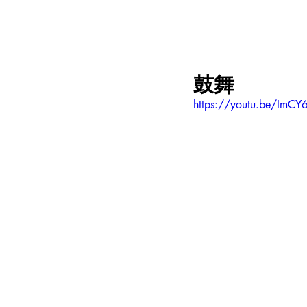
鼓舞
https://youtu.be/ImC