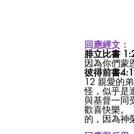
回應經文：
腓立比書 1:2
因為你們蒙
彼得前書4:12
12 親愛
怪，似乎是遭
與基督一同
歡喜快樂。 
的，因為神