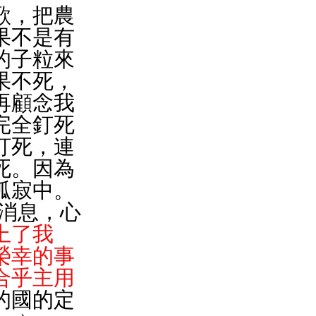
歌，把農
果不是有
的子粒來
果不死，
再顧念我
完全釘死
釘死，連
死。因為
孤寂中。
上了我
榮幸的事
合乎主用
的國的定