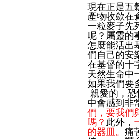
現在正是五
產物收歛在
一粒麥子先
呢？屬靈的
怎麼能活出
們自己的安
在基督的十
天然生命中
如果我們要
 親愛的，恐怕你一定會像我一樣，一聽到這個消息，心
中會感到非
們，要我們
嗎？
此外，
的器皿。
痛