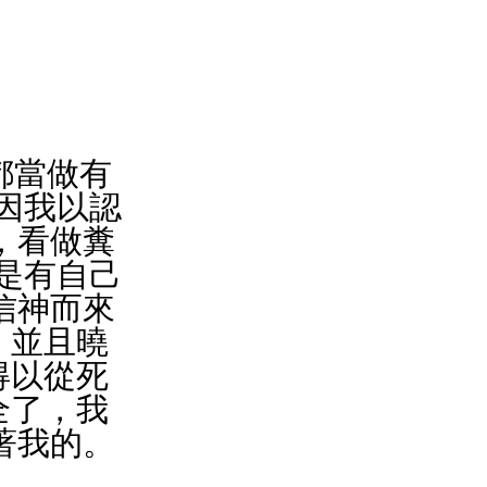
都當做有
，因我以認
，看做糞
不是有自己
信神而來
，並且曉
得以從死
全了，我
著我的。