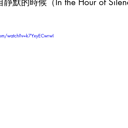
com/watch?v=k7YxyECwrwI