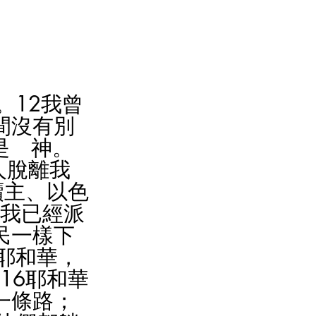
。12我曾
間沒有別
是　神。
人脫離我
贖主、以色
，我已經派
民一樣下
耶和華，
16耶和華
一條路；