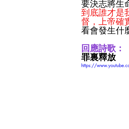
要決志將生
到底誰才是
督，上帝確
看會發生什
回應詩歌：
罪裏釋放
https://www.youtube.