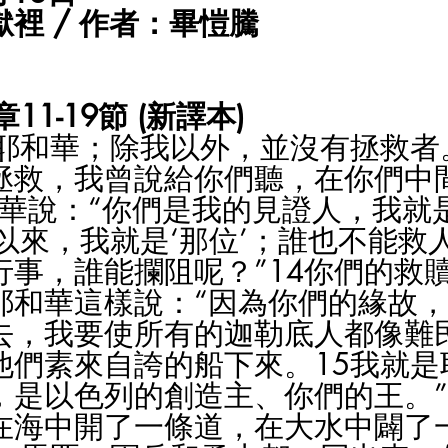
裡 / 作者：畢愷騰
11-19節 (新譯本)
是耶和華；除我以外，並沒有拯救者
拯救，我曾說給你們聽，在你們中
和華說：“你們是我的見證人，我就
以來，我就是‘那位’；誰也不能救
行事，誰能攔阻呢？”14你們的救
耶和華這樣說：“因為你們的緣故
去，我要使所有的迦勒底人都像難
他們素來自誇的船下來。15我就是
，是以色列的創造主、你們的王。”
在海中開了一條道，在大水中闢了