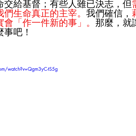
命交給基督；有些人雖已決志，但
我們生命真正的主宰。
我
們確信，
實會「作一件新的事」。
那麼，就
麼事吧！
com/watch?v=Qgm3yC-tS5g