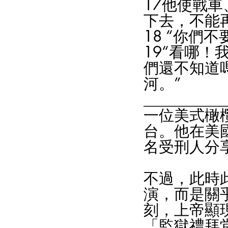
17他使戰
下去，不能
18 “你們
19“看哪
們還不知道
河。”
___________
一位美式橄
台。他在美
名受刑人分
不過，此時
演，而是關
刻，上帝顯
「監獄禮拜