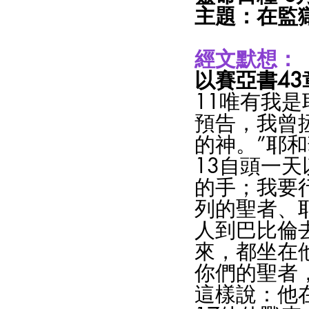
主題：在監獄
經文默想：
以賽亞書43章
11唯有我
預告，我曾
的神。”耶
13自頭一天
的手；我要
列的聖者、
人到巴比倫
來，都坐在
你們的聖者
這樣說：他