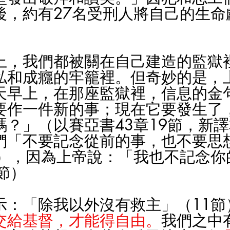
後，約有27名受刑人將自己的生命
上，我們都被關在自己建造的監獄
私和成癮的牢籠裡。但奇妙的是，
天早上，在那座監獄裡，信息的金
要作一件新的事；現在它要發生了
嗎？」（以賽亞書43章19節，新
們「不要記念從前的事，也不要思
節），因為上帝說：「我也不記念你
節）
示：「除我以外沒有救主」（11節
交給基督，才能得自由。
我們之中