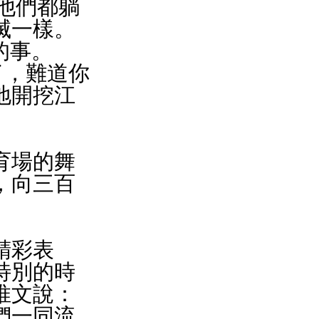
他們都躺
滅一樣。
的事。
了，難道你
地開挖江
育場的舞
，向三百
精彩表
特別的時
推文說：
們一同流