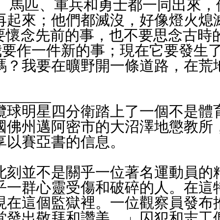
車、馬匹、軍兵和勇士都一同出來，
再起來；他們都滅沒，好像燈火熄
不要懷念先前的事，也不要思念古時
！我要作一件新的事；現在它要發生
嗎？我要在曠野開一條道路，在荒
_______
欖球明星四分衛踏上了一個不是體
國佛州邁阿密市的大沼澤地懲教所
享以賽亞書的信息。
此刻並不是關乎一位著名運動員的
乎一群心靈受傷和破碎的人。在這
現在這個監獄裡。一位觀察員發布
堂發出敬拜和讚美。」囚犯和志工