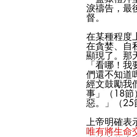
淚禱告，最
督。
在某種程度
在貪婪、自
顯現了。那
「看哪！我
們還不知道
經文鼓勵我
事」（18
惡。」（25
上帝明確表
唯有將生命