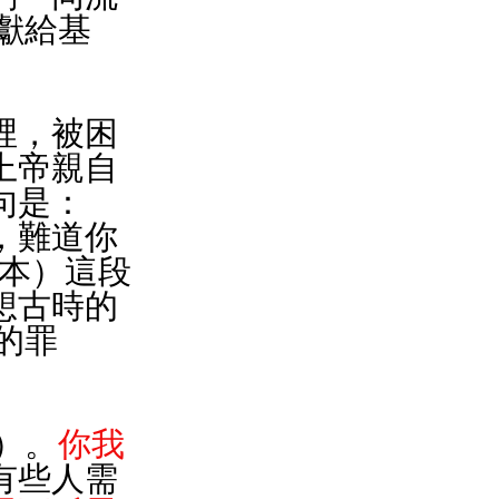
獻給基
裡，被困
上帝親自
句是：
，難道你
譯本）這段
想古時的
的罪
）。
你我
有些人需