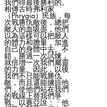
我們得最後勝利的。
相傳古時弗利家
（Phrygia）民族，每
次戰勝仇敵後，總把
敵人的血吸盡，他們
以為這樣可以把敵人
的體力和膽量，加進
自己的身體中去。不
錯，勝過一次試煉，
就倍增一次我們屬靈
的力量。因此，以後
我們不只能戰勝仇
敵，而且還能擄掠他
們，使他們站在我們
的戰線上替我們爭
戰。以賽亞說：「他