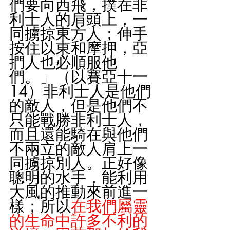
們要向西飛，撲在非
利士人的肩頭上，一
同擄掠東方人；伸手
按住以東和摩押，亞
捫人也必順服他
們。」（以賽亞十一
14）非利士人是他們
的敵人，但是他們不
只能戰勝非利士人，
而且還能騎在與他們
不兩立的敵人肩上一
同擄掠別人。正好像
聰明的水手，能利用
大風的推動來前進一
樣；所以
在我們屬靈
的生命中許多不利的