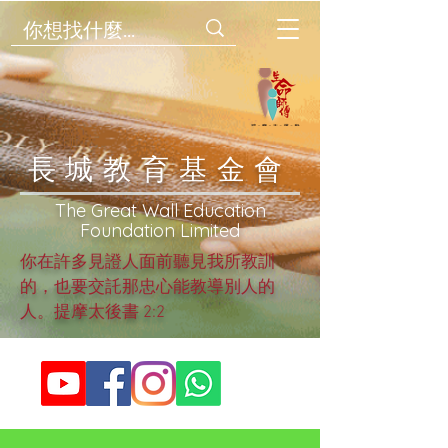
​長城教育基金會
​The Great Wall Education
Foundation Limited
你在許多見證人面前聽見我所教訓
的，也要交託那忠心能教導別人的
人。提摩太後書 2:2