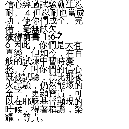
信心經過試驗就生忍
耐。 4 但忍耐也當成
功，使你們成全、完
備，毫無缺欠。
彼得前書 1:6-7
6 因此，你們是大有
喜樂，但如今，在百
般的試煉中暫時憂
愁。7 叫你們的信心
既被試驗，就比那被
火試驗，仍然能壞的
金子，更顯寶貴，可
以在耶穌基督顯現的
時候，得著稱讚，榮
耀，尊貴。