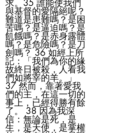
求。35 誰能使我們
與基督的愛隔絕呢？
難道是患難嗎？是困
苦嗎？是逼迫嗎？是
飢餓嗎？是赤身露體
嗎？是危險嗎？是刀
劍嗎？ 36 如經上所
記：「我們為你的緣
故終日被殺，人看我
們如將宰的羊。」 
37 然而，靠著愛我
們的主，在這一切的
事上，已經得勝有餘
了。 38 因為我深
信：無論是死，是
生，是天使，是掌權