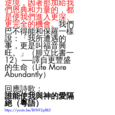
逆境，因著那加給我
們恩典和力量的，都
是使我們進入更深、
更完全的機會。
我們
巴不得能和保羅一樣
說：「我所遭遇的
事，更是叫福音興
旺。」（腓立比書一
12）──譯自更豐盛
的生命（Life More 
Abundantly）
回應詩歌：
誰能使我與神的愛隔
絕（粵語）
https://youtu.be/BHh92pIltL0