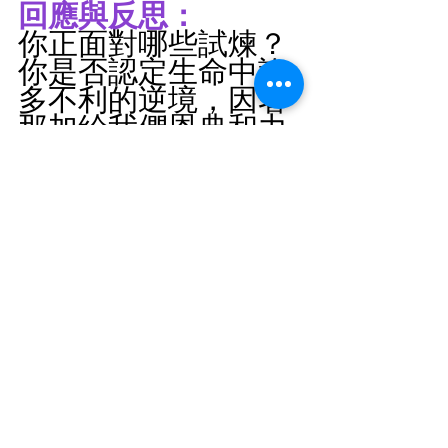
回應與反思：
你正面對哪些試煉？
你是否認定生命中許
多不利的逆境，因著
那加給我們恩典和力
量的，都是使你進入
更深、更完全的機
會？你是否相信你可
以靠著從上頭而來的
力量誇勝，並且得勝
有餘呢？
祈禱：
主耶穌，求你帶領我
跨過每一個試煉，靠
著祢所賜的力量得