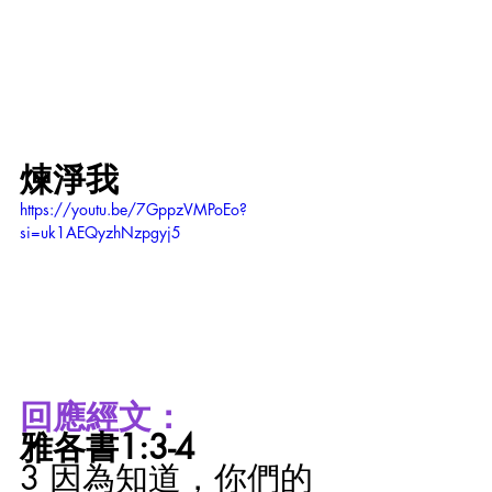
煉淨我
https://youtu.be/7GppzVMPoEo?
si=uk1AEQyzhNzpgyj5
回應經文：
雅各書1:3-4
3 因為知道，你們的