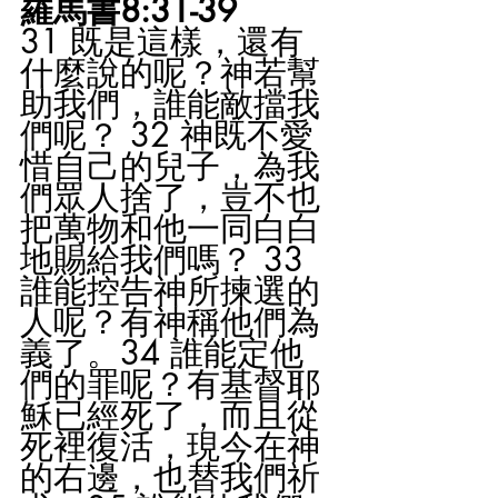
羅馬書8:31-39
31 既是這樣，還有
什麼說的呢？神若幫
助我們，誰能敵擋我
們呢？ 32 神既不愛
惜自己的兒子，為我
們眾人捨了，豈不也
把萬物和他一同白白
地賜給我們嗎？ 33 
誰能控告神所揀選的
人呢？有神稱他們為
義了。34 誰能定他
們的罪呢？有基督耶
穌已經死了，而且從
死裡復活，現今在神
的右邊，也替我們祈