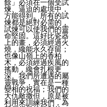
餘」必須在一個受試
煉、逼迫的處境中，
方能得到。所有的試
煉都是絕對必需的，
試煉可以使我們的靈
命堅固。這好比瓷器
上的畫，必須經過火
燒，纔能永久存留；
也像山嶺上的香柏
木，必須經過疾風的
搖動，纔會扎根更
深。我們所遭遇的屬
靈戰爭，實在是一種
變相的祝福；我們的
大仇敵撒但，原是被
利用來訓練我們，為