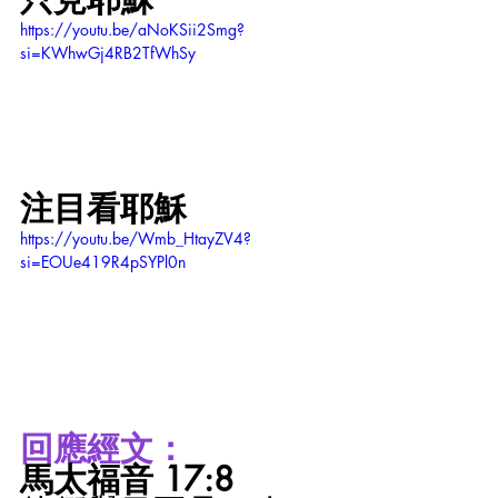
https://youtu.be/aNoKSii2Smg?
si=KWhwGj4RB2TfWhSy
注目看耶穌
https://youtu.be/Wmb_HtayZV4?
si=EOUe419R4pSYPl0n
回應經文：
馬太福音 17:8