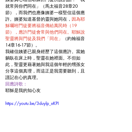
就常與你們同在」（馬太福音28章20
節），而我們也應像姨婆一樣堅信這個應
許。姨婆知道基督的靈與她同在，
因為耶
穌囑咐門徒要將福音傳給萬民時（19
節），應許門徒會常與他們同在。耶穌說
聖靈將與門徒及我們「同在」
（約翰福音
14章16-17節）。
我確信姨婆已親身經歷了這個應許。當她
躺臥在床上時，聖靈在她裡面。不但如
此，聖靈更藉著她與我這個年輕的甥孫女
分享這個真理，而這正是我需要聽到，且
謹記在心的真理。
回應詩歌：
耶穌是我的知心友
https://youtu.be/3duylp_xKPI