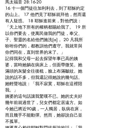
馬太福音 28:16-20
16 十一個門徒往加利利去，到了耶穌約定
的山上。 17 他們見了耶穌就拜他，然而還
有人疑惑。 18 耶穌進前來，對他們說：
「天上地下所有的權柄都賜給我了。 19 所
以你們要去，使萬民做我的門徒，奉父、
子、聖靈的名給他們施洗[a]， 20 凡我所
吩咐你們的，都教訓他們遵守。我就常與
你們同在，直到世界的末了。」
記得我和父母一起去探望年事已高的姨
婆，當時她躺在病床上，但面帶微笑。她
滿頭的灰髮全往後梳，臉上布滿皺紋。她
說的話不多，但我還記得她說的幾句話。
她輕聲地說：「我不寂寞，耶穌在這裡陪
我。」
姨婆的這句話讓我驚嘆不已。她的丈夫好
幾年前就過世了，兒女們都定居遠方。如
今她已將近90歲，一人獨居，臥病在床，
而且幾乎不能動彈。然而，她卻說自己並
不孤單。
姨婆真心相信耶穌對門徒所說的話：「我