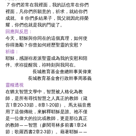
 7 你們若常在我裡面，我的話也常在你們
裡面，凡你們所願意的，祈求，就給你們
成就。 8 你們多結果子，我父就因此得榮
耀，你們也就是我的門徒了。
回應與反思：
今天，耶穌與你同在的這個真理，如何使
你得激勵？你曾如何經歷聖靈的安慰？
祈禱：
耶穌，感謝祢差派聖靈成為我的安慰和陪
伴。求祢提醒我，祢時刻與我同在。 
長城教育基金會總幹事黃偉東
長城教育基金會行政幹事周慕義
靈糧透視
在猶太智慧文學中，智慧被人格化為教
師，是所有尋找智慧之人真正的教師（箴
言1章20-33節，8章1-20節）。馬太福音應
用了這個傳統，來解釋耶穌是誰。祂不僅
是一位偉大的拉比或教師，更是那位真正
的教師——智慧（參閱哥林多前書1章24
節；歌羅西書2章2-3節）。藉著耶穌——