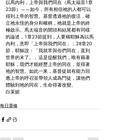
以馬內利，上帝與我們同在（馬太福音1章
23節）——如今，所有相信祂的人都可以
得到上帝的智慧。基督透過祂的復活，確
立祂永恆的身分和權柄，祂就是上帝的終
極啟示。馬太福音的開頭和結尾都有同樣
的論述，1章23節提到，人要稱耶穌為以馬
內利，意即「上帝與我們同在」；28章20
節，耶穌說：「我就常與你們同在，直到
世界的末了。」這是提醒我們，唯有藉著
耶穌，我們才能經歷上帝的同在，並得著
祂的智慧。如此一來，基督徒就有能力回
應上帝的呼召並帶領人成為門徒，讓他們
體驗到祂的同在，生命得著改變。
白茉妮
每日靈修