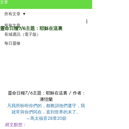
文章
所有文章
所有文章
靈命日糧7/6主題：耶穌在這裏
長城通訊（電子版）
每日靈修
 靈命日糧7/6主題：耶穌在這裏 / 作者：
潘愷蘭
凡我所吩咐你們的，都教訓他們遵守，我
就常與你們同在，直到世界的末了。
—馬太福音28章20節
經文默想：