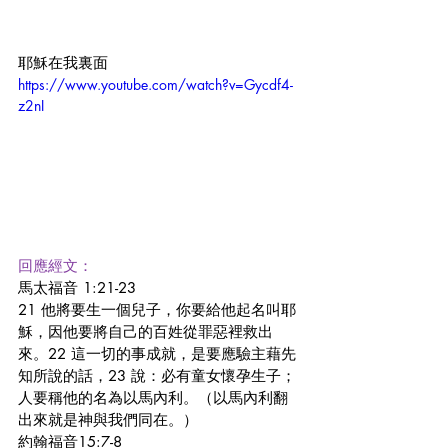
耶穌在我裏面
https://www.youtube.com/watch?v=Gycdf4-
z2nI
回應經文：
馬太福音 1:21-23
21 他將要生一個兒子，你要給他起名叫耶
穌，因他要將自己的百姓從罪惡裡救出
來。22 這一切的事成就，是要應驗主藉先
知所說的話，23 說：必有童女懷孕生子；
人要稱他的名為以馬內利。（以馬內利翻
出來就是神與我們同在。）
約翰福音15:7-8