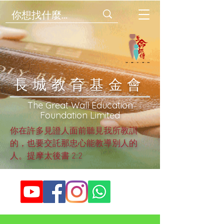
​長城教育基金會
​The Great Wall Education
Foundation Limited
你在許多見證人面前聽見我所教訓
的，也要交託那忠心能教導別人的
人。提摩太後書 2:2