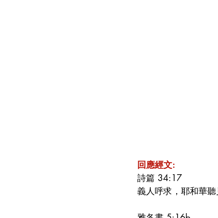
回應經文:
詩篇 34:17
義人呼求，耶和華聽
雅各書 5:16b