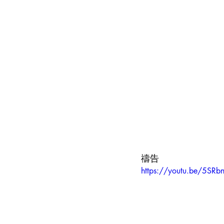
禱告
https://youtu.be/5S