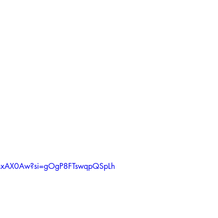
RbnxAX0Aw?si=gOgP8FTswqpQSpLh 