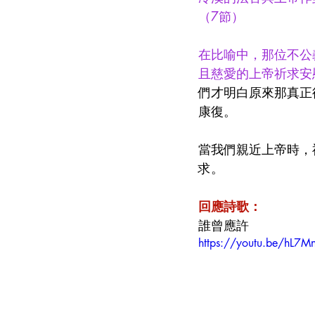
（7節）
在比喻中，那位不公
且慈愛的上帝祈求安
們才明白原來那真正
康復。
當我們親近上帝時，
求。
回應詩歌：
誰曾應許
https://youtu.be/hL7