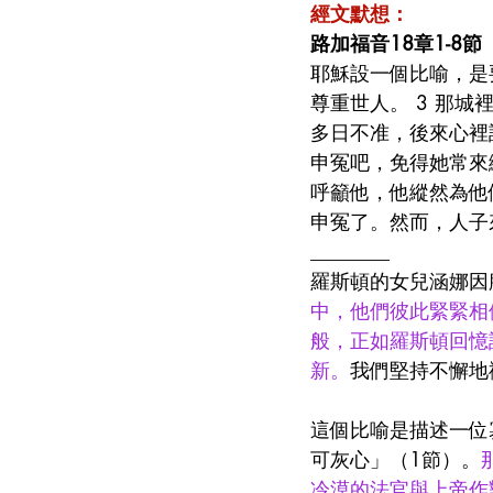
經文默想：
路加福音18章1-8節
耶穌設一個比喻，是
尊重世人。 3 那城
多日不准，後來心裡
申冤吧，免得她常來纏
呼籲他，他縱然為他
申冤了。然而，人子
________
羅斯頓的女兒涵娜因
中，他們彼此緊緊相
般，正如羅斯頓回憶
新。
我們堅持不懈地
這個比喻是描述一位
可灰心」（1節）。
冷漠的法官與上帝作