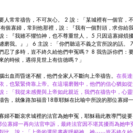
要人常常禱告，不可灰心。 2 說：「某城裡有一個官，
裡有個寡婦，常到他那裡，說：『我有一個對頭，求你給我申
說：『我雖不懼怕神，也不尊重世人， 5 只因這寡婦煩
磨我。』」 6 主說：「你們聽這不義之官所說的話。 7
們忍了多時，豈不終久給他們申冤嗎？ 8 我告訴你們：
來的時候，遇得見世上有信德嗎？」
腦出血而昏迷不醒，他們全家人不斷向上帝禱告。
在長達
依，也緊緊倚靠上帝。在這場磨難中，他們的信心猶如從
說：「我從未感覺與上帝如此親近，我們在禱告中，心靈
禱告，就像路加福音18章耶穌在比喻中所說的那位寡婦
寡婦不斷哀求城裡的法官為她申冤，耶穌藉此教導門徒要
那位寡婦一再向法官申訴，最終法官因不堪其擾而為她申
對比，說：「上帝的選民晝夜呼籲祂，祂⋯⋯豈不終久給