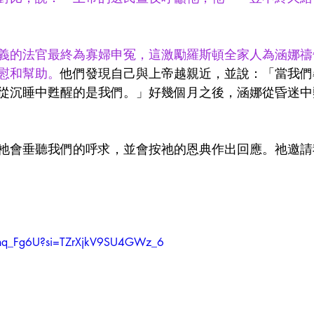
義的法官最終為寡婦申冤，這激勵羅斯頓全家人為涵娜禱
慰和幫助。
他們發現自己與上帝越親近，並說：「當我們
從沉睡中甦醒的是我們。」好幾個月之後，涵娜從昏迷中
祂會垂聽我們的呼求，並會按祂的恩典作出回應。祂邀請
Mnq_Fg6U?si=TZrXjkV9SU4GWz_6 