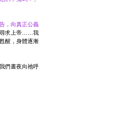
告，向真正公義
尋求上帝……我
甦醒，身體逐漸
我們晝夜向祂呼