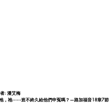
者: 潘艾梅 
祂，祂⋯⋯豈不終久給他們申冤嗎？—路加福音18章7節