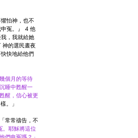
不懼怕神，也不
冤。』 4 他
擾我，我就給她
 神的選民晝夜
要快快地給他們
幾個月的等待
沉睡中甦醒一
甦醒，信心被更
一樣。」
「常常禱告，不
冤。耶穌將這位
他們申冤嗎？」