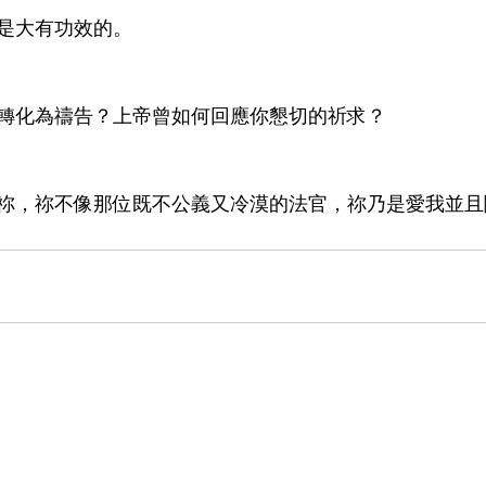
是大有功效的。
轉化為禱告？上帝曾如何回應你懇切的祈求？
祢，祢不像那位既不公義又冷漠的法官，祢乃是愛我並且