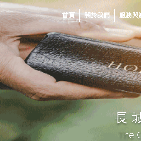
首頁
關於我們
服務與
​
​The 