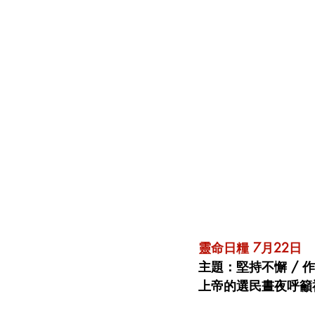
靈命日糧 7月22日 
主題：堅持不懈 / 作
上帝的選民晝夜呼籲