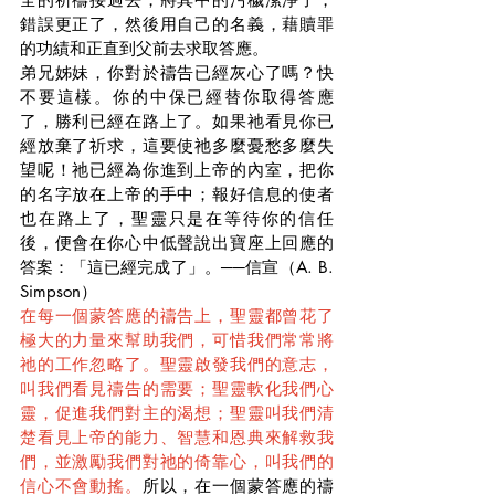
錯誤更正了，然後用自己的名義，藉贖罪
的功績和正直到父前去求取答應。
弟兄姊妹，你對於禱告已經灰心了嗎？快
不要這樣。你的中保已經替你取得答應
了，勝利已經在路上了。如果祂看見你已
經放棄了祈求，這要使祂多麼憂愁多麼失
望呢！祂已經為你進到上帝的內室，把你
的名字放在上帝的手中；報好信息的使者
也在路上了，聖靈只是在等待你的信任
後，便會在你心中低聲說出寶座上回應的
答案：「這已經完成了」。──信宣（A. B. 
Simpson）
在每一個蒙答應的禱告上，聖靈都曾花了
極大的力量來幫助我們，可惜我們常常將
祂的工作忽略了。聖靈啟發我們的意志，
叫我們看見禱告的需要；聖靈軟化我們心
靈，促進我們對主的渴想；聖靈叫我們清
楚看見上帝的能力、智慧和恩典來解救我
們，並激勵我們對祂的倚靠心，叫我們的
信心不會動搖。
所以，在一個蒙答應的禱