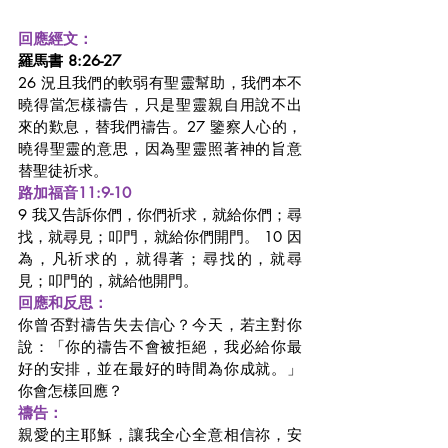
回應經文：
羅馬書 8:26-27
26 況且我們的軟弱有聖靈幫助，我們本不
曉得當怎樣禱告，只是聖靈親自用說不出
來的歎息，替我們禱告。27 鑒察人心的，
曉得聖靈的意思，因為聖靈照著神的旨意
替聖徒祈求。
路加福音11:9-10
9 我又告訴你們，你們祈求，就給你們；尋
找，就尋見；叩門，就給你們開門。 10 因
為，凡祈求的，就得著；尋找的，就尋
見；叩門的，就給他開門。
回應和反思：
你曾否對禱告失去信心？今天，若主對你
說：「你的禱告不會被拒絕，我必給你最
好的安排，並在最好的時間為你成就。」
你會怎樣回應？
禱告：
親愛的主耶穌，讓我全心全意相信祢，安