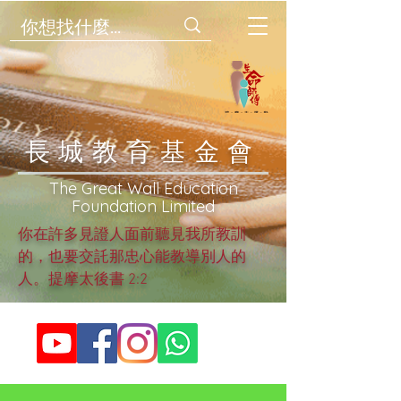
​長城教育基金會
​The Great Wall Education
Foundation Limited
你在許多見證人面前聽見我所教訓
的，也要交託那忠心能教導別人的
人。提摩太後書 2:2