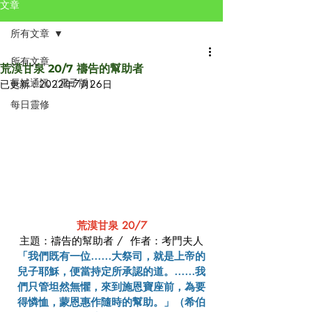
文章
所有文章
所有文章
荒漠甘泉 20/7 禱告的幫助者
長城通訊（電子版）
已更新：
2022年7月26日
每日靈修
荒漠甘泉 20/7
主題：禱告的幫助者 /  作者：考門夫人
「我們既有一位……大祭司，就是上帝的
兒子耶穌，便當持定所承認的道。……我
們只管坦然無懼，來到施恩寶座前，為要
得憐恤，蒙恩惠作隨時的幫助。」（希伯